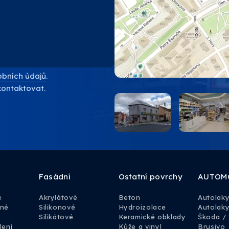
bních údajů
.
kontaktovat.
Fasádní
Ostatní povrchy
AUTOM
é
Akrylátové
Beton
Autolak
rné
Silikonové
Hydroizolace
Autolaky
Silikátové
Keramické obklady
Škoda /
lení
Kůže a vinyl
Brusivo