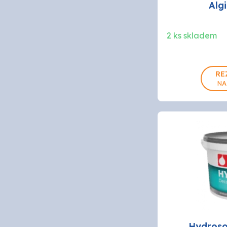
Alg
2 ks skladem
RE
NA
Hydroso