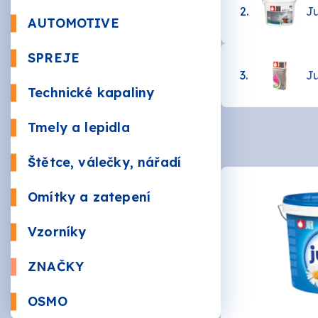
Beton
2.
Ju
AUTOMOTIVE
Autola
SPREJE
Kůže a 
Bezbar
3.
J
Nástři
Technické kapaliny
RAL
Údržba
Sauna
Tmely a lepidla
Plnič
Štětce, válečky, nářadí
Žáruv
VÁLEČ
Značk
Omítky a zatepení
Mozai
BRUSI
Vzorníky
ZNAČKY
AKZO 
OSMO