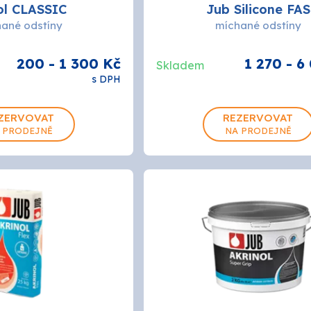
N
AUSTIS
ol CLASSIC
Jub Silicone FAS
ané odstíny
míchané odstíny
L
Bison
200 - 1 300 Kč
1 270 - 6
Skladem
s DPH
r
Den Braven
10L
15L
5L
15L
ZERVOVAT
REZERVOVAT
ema
DUFA
 PRODEJNĚ
NA PRODEJNĚ
HENKEL
AK
OLAK
Chempro Peterka
LEVIOR FESTA
COLOR
OSMO