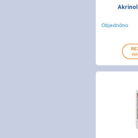
Akrinol
PPG
Objednáno
SOKRA
RE
NA
STACH
VITON