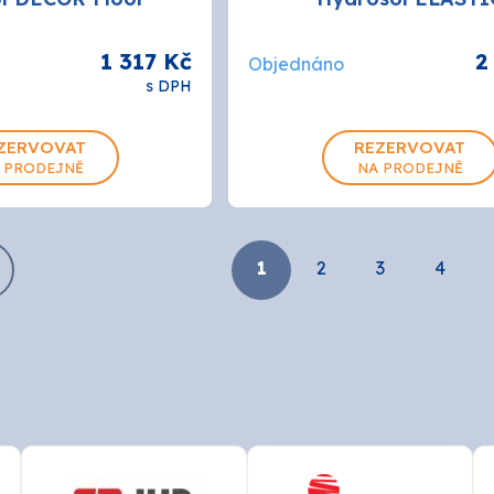
1 317 Kč
2
Objednáno
s DPH
ZERVOVAT
REZERVOVAT
 PRODEJNĚ
NA PRODEJNĚ
1
2
3
4