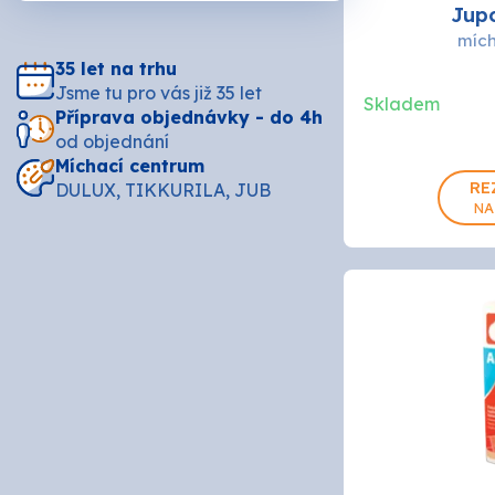
ARDO
Jup
mích
35 let na trhu
BIOPO
Jsme tu pro vás již 35 let
Skladem
Příprava objednávky - do 4h
od objednání
DeBee
Míchací centrum
2L
5L
RE
DULUX, TIKKURILA, JUB
Druch
NA
HB - L
CHEM
JUB
MAKO 