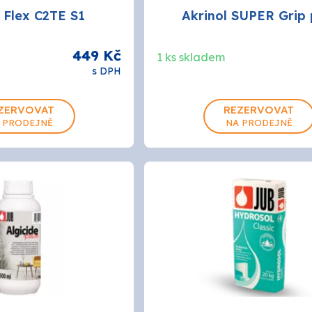
 Flex C2TE S1
Akrinol SUPER Grip 
PRO-TECH
449 Kč
1 ks skladem
s DPH
TES
SOUDAL
ZERVOVAT
REZERVOVAT
 PRODEJNĚ
NA PRODEJNĚ
EMA
TIKKURILA
ostatní