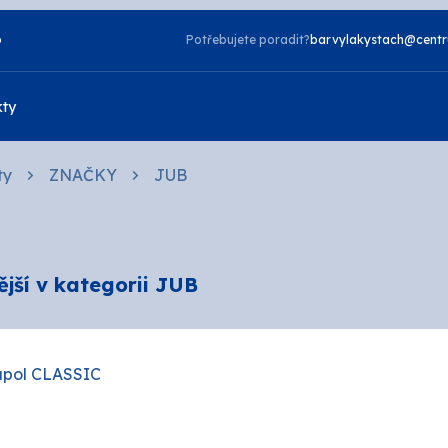
o
Potřebujete poradit?
barvylakystach@centr
kty
ty
ZNAČKY
JUB
Vzorník NCS
Vzorník TIKKURILA
Laky
jší v kategorii JUB
zdorné
2v1
a
Napouštědla
telné
Otěruvzdorné
upol CLASSIC
tové
Silikonové
 bydlení