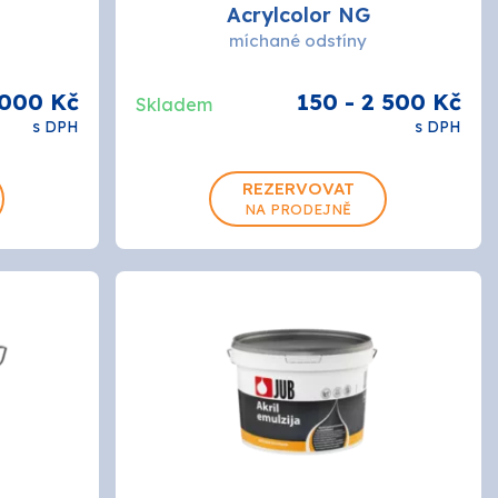
BAL
Acrylcolor NG
míchané odstíny
BRALEP
 000 Kč
150 - 2 500 Kč
Skladem
s DPH
s DPH
Detecha
0.75L
5L
15L
REZERVOVAT
European Aerosols
NA PRODEJNĚ
HET
INCHROMA
Lučební závody
PARAMO