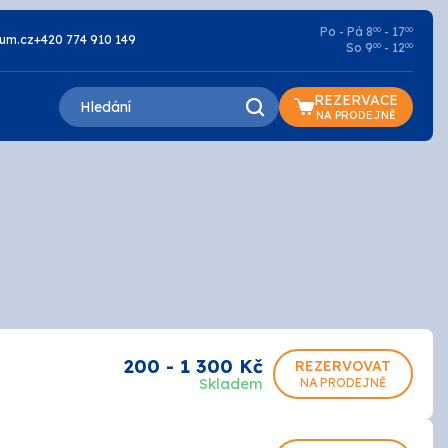
Po - Pá 8
- 17
00
00
um.cz
+420 774 910 149
So 9
- 12
00
00
REZERVACE
NA PRODEJNĚ
Lazury a oleje
Základní
Penetrace
200 - 1 300 Kč
REZERVOVAT
Skladem
NA PRODEJNĚ
Silikátové