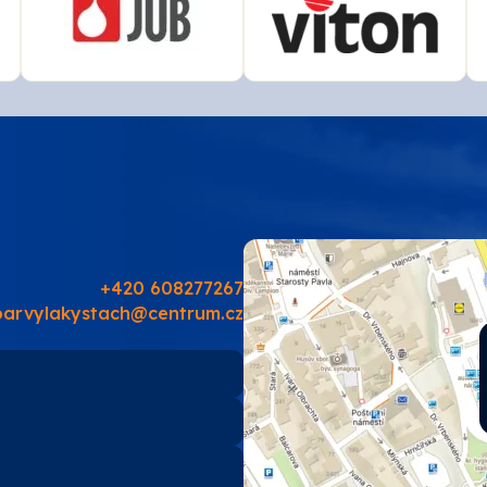
+420 608277267
barvylakystach@centrum.cz