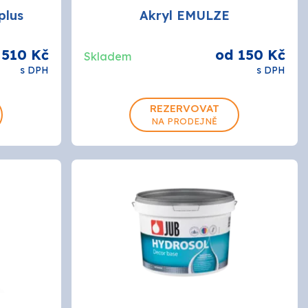
plus
Akryl EMULZE
ROKO
510 Kč
od 150 Kč
Skladem
s DPH
s DPH
SPOKAR
1kg
5kg
18kg
REZERVOVAT
NA PRODEJNĚ
Tikkurila průmysl