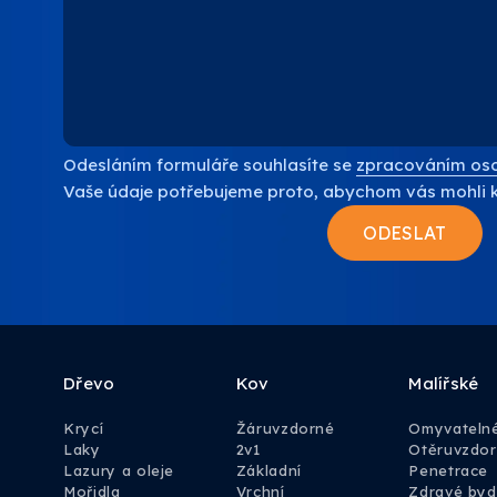
Odesláním formuláře souhlasíte se
zpracováním oso
Vaše údaje potřebujeme proto, abychom vás mohli 
Dřevo
Kov
Malířské
Krycí
Žáruvzdorné
Omyvateln
Laky
2v1
Otěruvzdo
Lazury a oleje
Základní
Penetrace
Mořidla
Vrchní
Zdravé byd