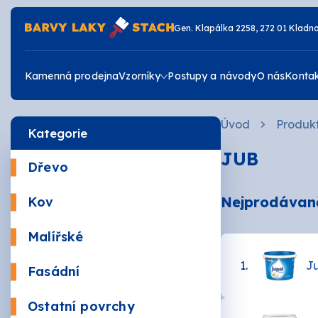
Gen. Klapálka 2258, 272 01 Kladn
Kamenná prodejna
Vzorníky
Postupy a návody
O nás
Konta
Úvod
Produk
Kategorie
Vzorník RAL
JUB
Dřevo
Vzorník JUB
Krycí
Nejprodávaně
Kov
Žáruv
Vzorník DULUX
Malířské
Mořidl
Omyva
1.
J
Fasádní
Vrchní
Akrylá
Ostatní povrchy
Zdravé