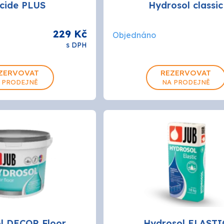
icide PLUS
Hydrosol classic
229 Kč
Objednáno
s DPH
ZERVOVAT
REZERVOVAT
 PRODEJNĚ
NA PRODEJNĚ
l DECOR Floor
Hydrosol ELASTI