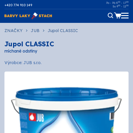
00
00
Po - Pá 8
- 17
+420 774 910 149
00
00
So 9
- 12
Dřevo
ZNAČKY
JUB
Jupol CLASSIC
Jupol CLASSIC
Kov
míchané odstíny
Malířské
Výrobce: JUB s.r.o.
Fasádní
Ostatní povrchy
AUTOMOTIVE
SPREJE
Technické kapaliny