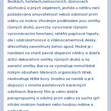
školkách, hotelech,nemocnicích, domovech
důchodců a jiných objektech, jestliže u nátěru není
požadována omyvatelnost neboli odolnost proti
oděru za mokra. Vhodným podkladem jsou omítky
různých druhů, povrchy vyrovnané různými
vyrovnávacími hmotami, reliéfní papírové tapety,
ale i sádrokartonové a vláknocementové desky,
dřevotřísky,neomítnutý beton apod. Možné je i
nanášení na starší pevné disperzní nátěry a dobře
držící dekorativní omítky různých druhů a na
sanační omítky. Barva se vyznačuje mimořádně
nízkým obsahem těkavých organických látek,
neobsahuje těžké kovy. Snadno se nanáší a je k
dispozici v mnoha pastelových barevných
odstínech. Barevný film je velmi dobře
paropropustný a odolný proti oděru za sucha (při
otírání mokrým hadrem nebo houbou měkne a
poškodí se).