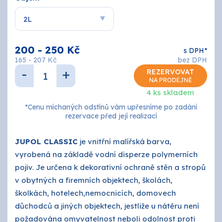
O nás
Kontakty
200 - 250 Kč
s DPH*
165 - 207 Kč
bez DPH
-
+
REZERVOVAT
NA PRODEJNĚ
4 ks skladem
*Cenu míchaných odstínů vám upřesníme po zadání
rezervace před její realizací
JUPOL CLASSIC
je vnitřní malířská barva,
vyrobená na základě vodní disperze polymerních
pojiv. Je určena k dekorativní ochraně stěn a stropů
v obytných a firemních objektech, školách,
školkách, hotelech,nemocnicích, domovech
důchodců a jiných objektech, jestliže u nátěru není
požadována omyvatelnost neboli odolnost proti