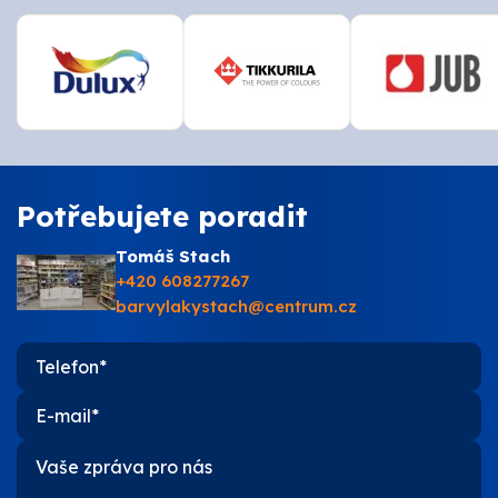
Potřebujete poradit
Tomáš Stach
+420 608277267
barvylakystach@centrum.cz