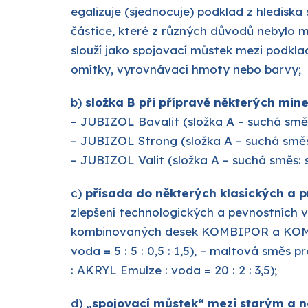
egalizuje (sjednocuje) podklad z hlediska
částice, které z různých důvodů nebylo m
slouží jako spojovací můstek mezi podkl
omítky, vyrovnávací hmoty nebo barvy;
b)
složka B při přípravě některých min
– JUBIZOL Bavalit (složka A – suchá směs
– JUBIZOL Strong (složka A – suchá směs 
– JUBIZOL Valit (složka A – suchá směs: 
c)
přísada do některých klasických a 
zlepšení technologických a pevnostních v
kombinovaných desek KOMBIPOR a KOMBIV
voda = 5 : 5 : 0,5 : 1,5), – maltová smě
: AKRYL Emulze : voda = 20 : 2 : 3,5);
d)
„spojovací můstek“ mezi starým a