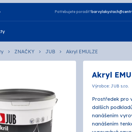
o
Potřebujete poradit?
barvylakystach@centr
kty
ty
ZNAČKY
JUB
Akryl EMULZE
Vzorník NCS
Akryl EMU
Vzorník TIKKURILA
Laky
Výrobce: JUB s.r.o.
zdorné
2v1
Prostředek pro v
a
Napouštědla
telné
Otěruvzdorné
dalších podklad
nanášením vyrov
tové
Silikonové
nanášením tenko
 bydlení
vyrovnává savos