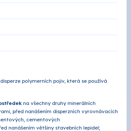
ROKO
SPOKAR
Tikkurila průmysl
isperze polymerních pojiv, která se používá
rostředek
na všechny druhy minerálních
vami, před nanášením disperzních vyrovnávacích
mentových, cementových
ed nanášením většiny stavebních lepidel;