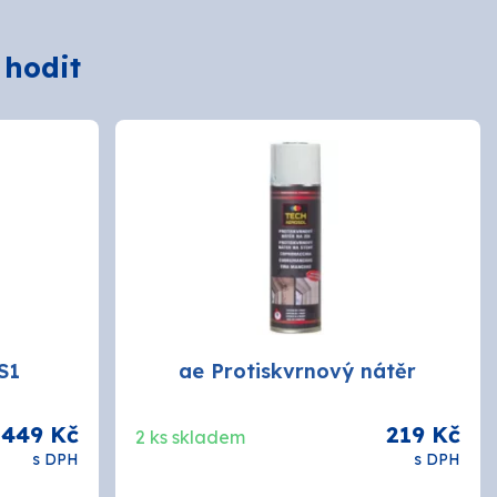
 hodit
S1
ae Protiskvrnový nátěr
449 Kč
219 Kč
2 ks skladem
s DPH
s DPH