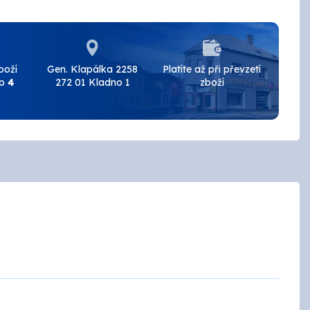
BAL
BRALEP
boží
Gen. Klapálka 2258
Platíte až při převzetí
do
4
272 01 Kladno 1
zboží
Detecha
European Aerosols
HET
INCHROMA
Lučební závody
PARAMO