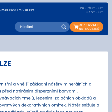
Po - Pá 8
- 17
00
00
um.cz
+420 774 910 149
So 9
- 12
00
00
REZERVACE
NA PRODEJNĚ
LZE
Lazury a oleje
Základní
nitřní a vnější základní nátěry minerálních a
Penetrace
ů před natíráním disperzními barvami,
návacích tmelů, lepením izolačních obkladů a
Silikátové
vrstvých dekorativních omítek. Nátěr snižuje a
t podkladu, mírně zvyšuje jeho pevnost.