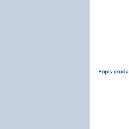
PPG
SOKRA
STACH
Popis produ
VITON