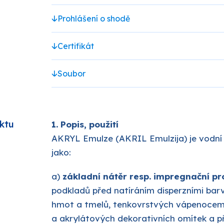
Prohlášení o shodě
PRO-TECH
Certifikát
TES
SOUDAL
Soubor
EMA
TIKKURILA
ktu
1. Popis, použití
ostatní
AKRYL Emulze (AKRIL Emulzija) je vodní d
jako:
a)
základní nátěr resp. impregnační p
podkladů před natíráním disperzními bar
hmot a tmelů, tenkovrstvých vápenoce
a akrylátových dekorativních omítek a př