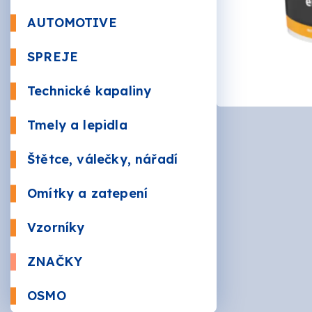
Beton
AUTOMOTIVE
Autola
SPREJE
Kůže a 
Bezbar
Nástři
Technické kapaliny
RAL
Údržba
Sauna
Tmely a lepidla
Plnič
Štětce, válečky, nářadí
Žáruv
VÁLEČ
Značk
Omítky a zatepení
Mozai
BRUSI
Vzorníky
ZNAČKY
AKZO 
OSMO