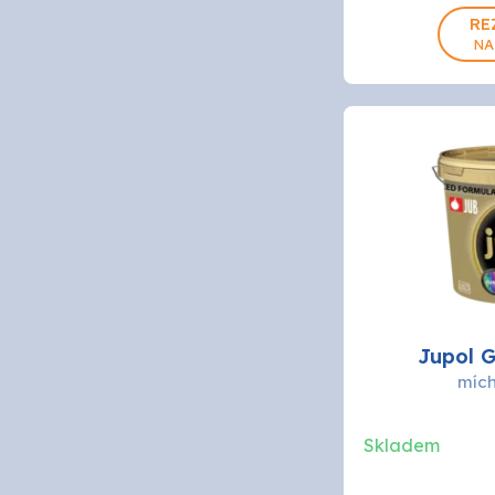
0.75L
RE
NA
Jupol 
mích
Skladem