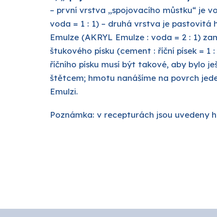
– první vrstva „spojovacího můstku“ je
voda = 1 : 1) – druhá vrstva je pastovit
Emulze (AKRYL Emulze : voda = 2 : 1) za
štukového písku (cement : říční písek = 1 
říčního písku musí být takové, aby bylo
štětcem; hmotu nanášíme na povrch jed
Emulzi.
Poznámka: v recepturách jsou uvedeny h