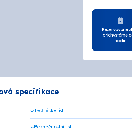
N
AUSTIS
L
Bison
Rezervované z
přichystáme 
r
Den Braven
hodin
ema
DUFA
HENKEL
AK
ová specifikace
OLAK
Chempro Peterka
Technický list
LEVIOR FESTA
Bezpečnostní list
COLOR
OSMO