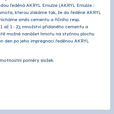
 vodou ředěná AKRYL Emulze (AKRYL Emulze :
á hmota, kterou získáme tak, že do ředěné AKRYL
mícháme směs cementu a říčního resp.
: 1 až 1 : 2); množství přidaného cementu a
 ještě možné nanášet hmotu na styčnou plochu
en den po jeho impregnaci ředěnou AKRYL
motnostní poměry složek.