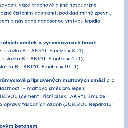
 savosti, váže prachové a jiné nesoudržné
ožné čištěním odstranit, podklad mírně zpevní,
adem a následně nanášenou vrstvou lepidla,
erálních omítek a vyrovnávacích hmot:
 : složka B – AKRYL Emulze = 8 : 1),
: složka B – AKRYL Emulze = 4 : 1);
složka B – AKRYL Emulze = 10 : 1),
průmyslově připravených maltových směsí
pro
lastností: – maltová směs pro lepení
OL (cement : říční písek : AKRYL Emulze :
s pro opravy fasádních ozdob (JUBIZOL Reparatur
 novým betonem