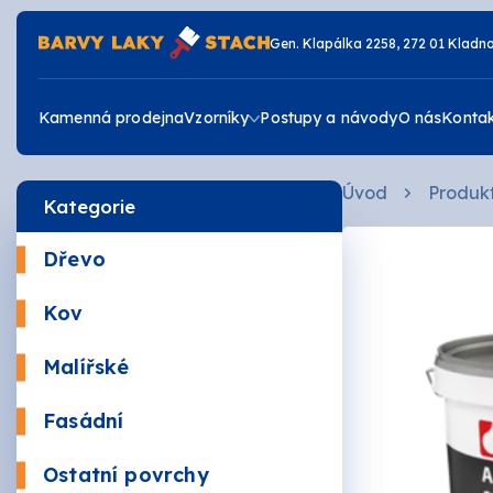
Gen. Klapálka 2258, 272 01 Kladn
Kamenná prodejna
Vzorníky
Postupy a návody
O nás
Konta
Úvod
Produk
Kategorie
Vzorník RAL
Dřevo
Vzorník JUB
Krycí
Kov
Žáruv
Vzorník DULUX
Malířské
Mořidl
Omyva
Fasádní
Vrchní
Akrylá
Ostatní povrchy
Zdravé