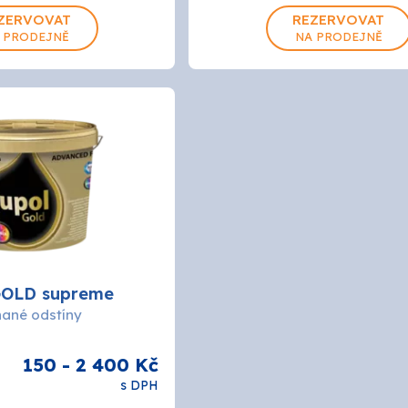
2L
5L
ZERVOVAT
REZERVOVAT
 PRODEJNĚ
NA PRODEJNĚ
GOLD supreme
ané odstíny
150 - 2 400 Kč
s DPH