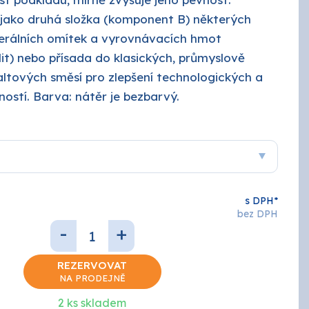
Keramické obklady
 jako druhá složka (komponent B) některých
Brusivo
nerálních omítek a vyrovnávacích hmot
t) nebo přísada do klasických, průmyslově
Podlahy
AUTOLAK - Škoda / VW
Tmely a plniče
ltových směsí pro zlepšení technologických a
Základové
tností. Barva: nátěr je bezbarvý.
Žáruvzdorné
EFEKT
ZINEK
NÁŘADÍ
Penetrace
s DPH*
bez DPH
-
+
REZERVOVAT
ANZA
NA PRODEJNĚ
2 ks skladem