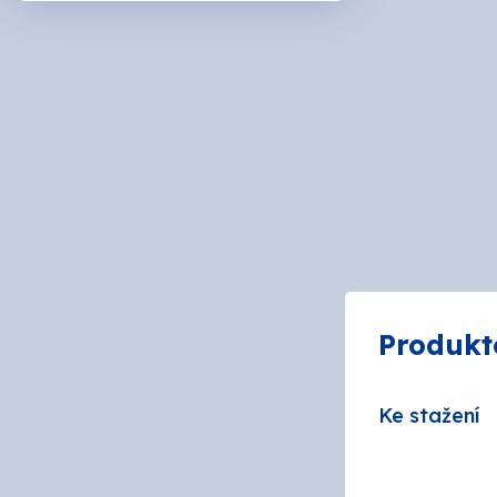
ARDO
BIOPO
DeBee
Druch
HB - L
Produkt
CHEM
Ke stažení
JUB
MAKO 