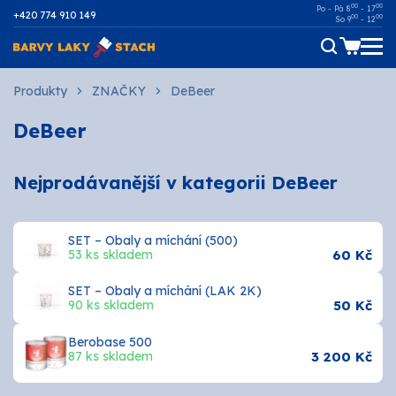
00
00
Po - Pá 8
- 17
+420 774 910 149
00
00
So 9
- 12
Dřevo
Produkty
ZNAČKY
DeBeer
DeBeer
Kov
Malířské
Nejprodávanější v kategorii DeBeer
Fasádní
SET – Obaly a míchání (500)
Ostatní povrchy
53 ks skladem
60 Kč
SET – Obaly a míchání (LAK 2K)
AUTOMOTIVE
90 ks skladem
50 Kč
SPREJE
Berobase 500
87 ks skladem
3 200 Kč
Technické kapaliny