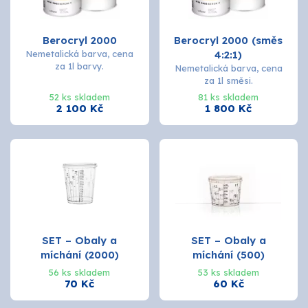
O nás
Berocryl 2000
Berocryl 2000 (směs
Kontakty
Nemetalická barva, cena
4:2:1)
za 1l barvy.
Nemetalická barva, cena
za 1l směsi.
52 ks skladem
81 ks skladem
2 100 Kč
1 800 Kč
SET – Obaly a
SET – Obaly a
míchání (2000)
míchání (500)
56 ks skladem
53 ks skladem
70 Kč
60 Kč