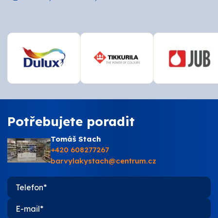
Potřebujete poradit
Tomáš Stach
+420 608277267
barvylakystach@centrum.cz