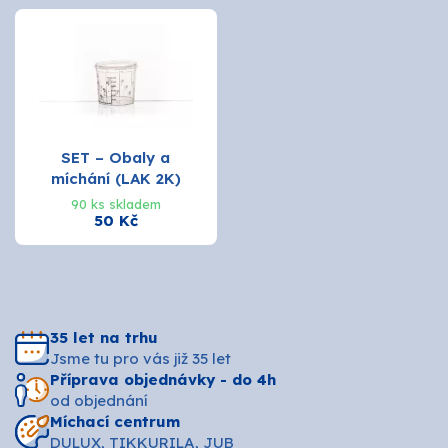
SET – Obaly a
míchání (LAK 2K)
90 ks skladem
50 Kč
35 let na trhu
Jsme tu pro vás již 35 let
Příprava objednávky - do 4h
od objednání
Míchací centrum
DULUX, TIKKURILA, JUB