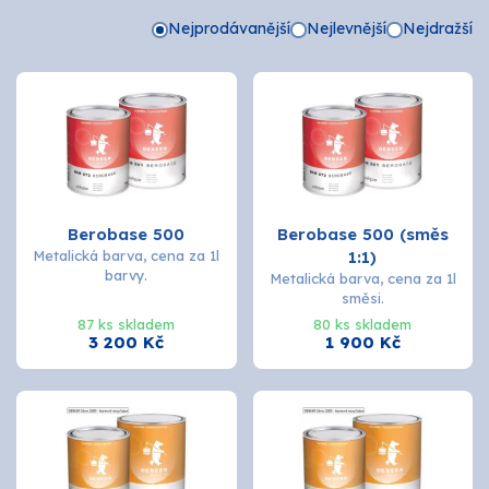
Nejprodávanější
Nejlevnější
Nejdražší
Tmely a lepidla
Štětce, válečky, nářadí
Omítky a zatepení
Vzorníky
Berobase 500
Berobase 500 (směs
ZNAČKY
Metalická barva, cena za 1l
1:1)
barvy.
Metalická barva, cena za 1l
OSMO
směsi.
87 ks skladem
80 ks skladem
3 200 Kč
1 900 Kč
Kamenná prodejna
Vzorníky
Postupy a návody