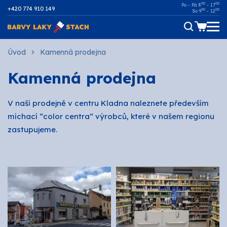
00
00
Po - Pá 8
- 17
+420 774 910 149
00
00
So 9
- 12
Dřevo
Úvod
Kamenná prodejna
Kamenná prodejna
Kov
Malířské
V naší prodejně v centru Kladna naleznete především
míchací “color centra“ výrobců, které v našem regionu
Fasádní
zastupujeme.
Ostatní povrchy
AUTOMOTIVE
SPREJE
Technické kapaliny