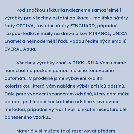
Pod značkou Tikkurila nalezneme samozřejmě i
výrobky pro všechny ostatní aplikace – malířské nátěry
řady OPTIVA, fasádní nátěry FINGUARD, případně
rozpouštědlové maily na dřevo a kov MIRANOL, UNICA
Enamel a nejmodernější řadu vodou ředitelných emailů
EVERAL Aqua.
Všechny výrobky značky TIKKURILA Vám umíme
namíchat na počkání pomocí našeho tónovacího
automatu. V prodejně jsme vybaveni kvalitní
koloristikou, která Vám nabídne výběr z tisíců odstínů.
Dále jsme vybaveni scannerem odstínů, který nám může
pomoci při hledání konkrétního odstínu srovnávací
metodou, případně vytvořit vaší unikatní recepturu dle
doneseného vzorku…
Materiály si mužete také rezervovat předem