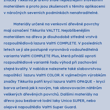
materiálem a proto jsou zkušenosti s těmito aplikacemi
v náročných severních podmínkách nenahraditelné.
Materiály určené na venkovní dřevěné povrchy
mají označení Tikkurila VALTTI. Nejoblíbenějším
materiálem na dřevo je dlouhodobě středně vrstvá
rozpouštědlová lazura Valtti COMPLETE. V posledních
letech se jí ale postupně vyrovnává vodouředitelná
varianta Valtti COMPLETE Plus, která přináší oproti
rozpouštědlové variantě řadu výhod při zachování
stejné kvality. V nabídce naleznete také slabovrstvou
napoštěcí lazuru Valtti COLOR. K vyjímečným výrobkům
značky Tikkurila patří krycí lazura Valtti OPAQUE – krycí
barva určená jak k novým, tak obnovovacím nátěrům
veškerých dřevěných povrchů. Dalšími materiály na
dřevo jsou bezbarvé lodní laky Unica SUPER, nebo
olejové napouštědlo Valtti Super Guard.