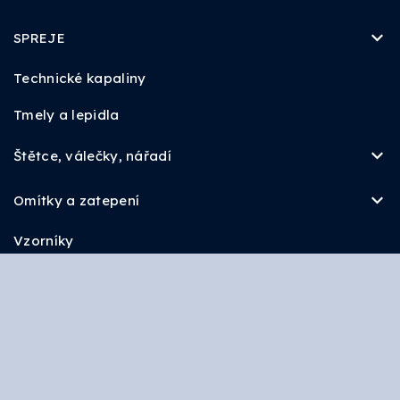
SPREJE
Technické kapaliny
Tmely a lepidla
Štětce, válečky, nářadí
Omítky a zatepení
Vzorníky
ZNAČKY
OSMO
Ochrana osobních údajů
Obchodní podmínky