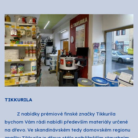
TIKKURILA
Z nabídky prémiové finské značky Tikkurila
bychom Vám rádi nabídli především materiály určené
na dřevo. Ve skandinávském tedy domovském regionu
značky Tikkurila je dřevo stále nejběžnějším stavebním