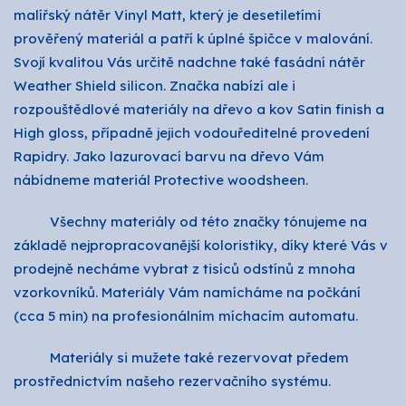
malířský nátěr Vinyl Matt, který je desetiletími
prověřený materiál a patří k úplné špičce v malování.
Svojí kvalitou Vás určitě nadchne také fasádní nátěr
Weather Shield silicon. Značka nabízí ale i
rozpouštědlové materiály na dřevo a kov Satin finish a
High gloss, případně jejich vodouředitelné provedení
Rapidry. Jako lazurovací barvu na dřevo Vám
nábídneme materiál Protective woodsheen.
Všechny materiály od této značky tónujeme na
základě nejpropracovanější koloristiky, díky které Vás v
prodejně necháme vybrat z tisíců odstínů z mnoha
vzorkovníků. Materiály Vám namícháme na počkání
(cca 5 min) na profesionálním míchacím automatu.
Materiály si mužete také rezervovat předem
prostřednictvím našeho rezervačního systému.