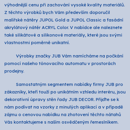
výhodnější cenu při zachování vysoké kvality materiálů.
Z těchto výrobků bych Vám především doporučil
malířské nátěry JUPOL Gold a JUPOL Classic a fasádní
akrylátový nátěr ACRYL Color. V nabídce ale naleznete
také silikátové a silikonové materiály, které jsou svými
vlastnostmi poměrně unikatní.
Výrobky značky JUB Vám namícháme na počkání
pomocí našeho tónovacího automatu v prostorách
prodejny.
Samostatným segmentem nabídky firmy JUB pro
zákazníky, kteří touží po unikátním vzhledu interéru, jsou
dekorativní úpravy stěn řady JUB DECOR. Přijďte se k
nám podívat na vzorky z minulých aplikací a v případě
zájmu o cenovou nabídku na zhotovení těchto nátahů
Vás kontaktujeme s naším osvědčeným řemeslníkem.