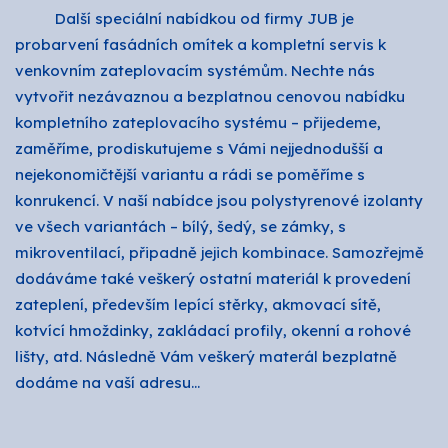
Další speciální nabídkou od firmy JUB je
probarvení fasádních omítek a kompletní servis k
venkovním zateplovacím systémům. Nechte nás
vytvořit nezávaznou a bezplatnou cenovou nabídku
kompletního zateplovacího systému – přijedeme,
zaměříme, prodiskutujeme s Vámi nejjednodušší a
nejekonomičtější variantu a rádi se poměříme s
konrukencí. V naší nabídce jsou polystyrenové izolanty
ve všech variantách – bílý, šedý, se zámky, s
mikroventilací, připadně jejich kombinace. Samozřejmě
dodáváme také veškerý ostatní materiál k provedení
zateplení, především lepící stěrky, akmovací sítě,
kotvící hmoždinky, zakládací profily, okenní a rohové
lišty, atd. Následně Vám veškerý materál bezplatně
dodáme na vaší adresu…