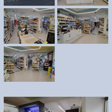
Tmely a lepidla
Štětce, válečky, nářadí
Omítky a zatepení
Vzorníky
ZNAČKY
OSMO
Kamenná prodejna
Vzorníky
Postupy a návody