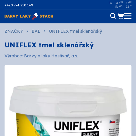
00
00
Po - Pá 8
- 17
+420 774 910 149
00
00
So 9
- 12
Dřevo
ZNAČKY
BAL
UNIFLEX tmel sklenářský
UNIFLEX tmel sklenářský
Kov
Výrobce: Barvy a laky Hostivař, a.s.
Malířské
Fasádní
Ostatní povrchy
AUTOMOTIVE
SPREJE
Technické kapaliny