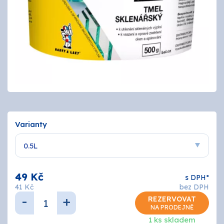
Tmely a lepidla
Štětce, válečky, nářadí
Omítky a zatepení
Vzorníky
ZNAČKY
Varianty
OSMO
Kamenná prodejna
49 Kč
s DPH*
41 Kč
bez DPH
Vzorníky
-
+
REZERVOVAT
NA PRODEJNĚ
Postupy a návody
1 ks skladem