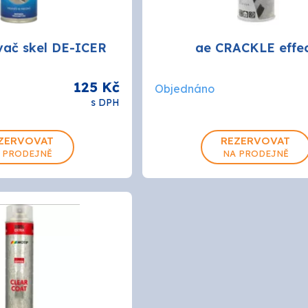
ač skel DE-ICER
ae CRACKLE effe
125 Kč
Objednáno
s DPH
ZERVOVAT
REZERVOVAT
0.4L
 PRODEJNĚ
NA PRODEJNĚ