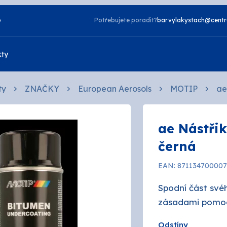
o
Potřebujete poradit?
barvylakystach@centr
kty
ty
ZNAČKY
European Aerosols
MOTIP
ae
Vzorník NCS
ae Nástři
Vzorník TIKKURILA
Laky
černá
zdorné
2v1
EAN: 87113470000
a
Napouštědla
telné
Otěruvzdorné
Spodní část své
zásadami pomoc
tové
Silikonové
 bydlení
Odstíny