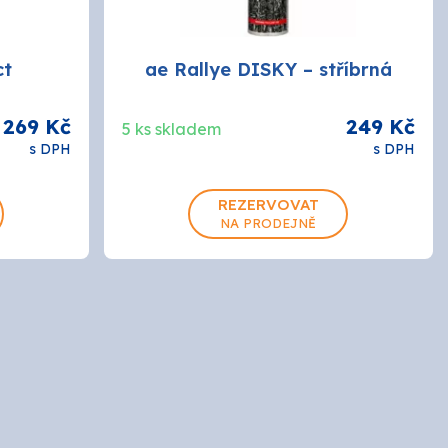
ct
ae Rallye DISKY – stříbrná
269 Kč
249 Kč
5 ks skladem
s DPH
s DPH
REZERVOVAT
0.6L
NA PRODEJNĚ