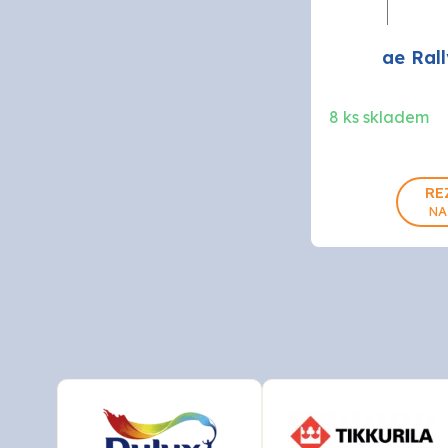
ae Rall
8 ks skladem
RE
NA