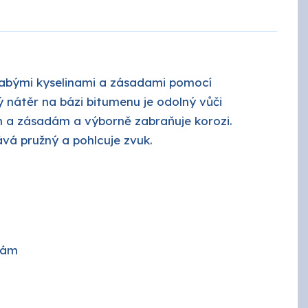
ROKO
labými kyselinami a zásadami pomocí
SPOKAR
nátěr na bázi bitumenu je odolný vůči
m a zásadám a výborně zabraňuje korozi.
Tikkurila průmysl
vá pružný a pohlcuje zvuk.
dám