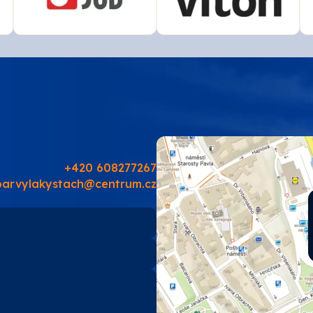
+420 608277267
barvylakystach@centrum.cz