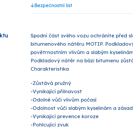
Bezpečnostní list
PRO-TECH
ktu
Spodní část svého vozu ochráníte před s
TES
SOUDAL
bitumenového nátěru MOTIP. Podkladový 
povětrnostním vlivům a slabým kyseliná
EMA
TIKKURILA
Podkladový nátěr na bázi bitumenu zůstá
Charakteristika
ostatní
-Zůstává pružný
-Vynikající přilnavost
-Odolné vůči vlivům počasí
-Odolnost vůči slabým kyselinám a zása
-Vynikající prevence koroze
-Pohlcující zvuk