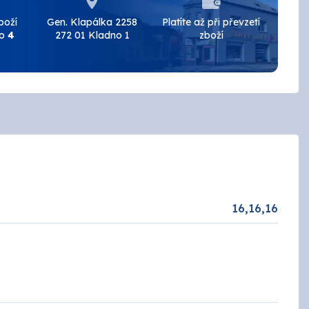
BAL
boží
Gen. Klapálka 2258
Platíte až při převzetí
do
4
272 01 Kladno 1
zboží
BRALEP
Detecha
European Aerosols
HET
16,16,16
INCHROMA
Lučební závody
PARAMO