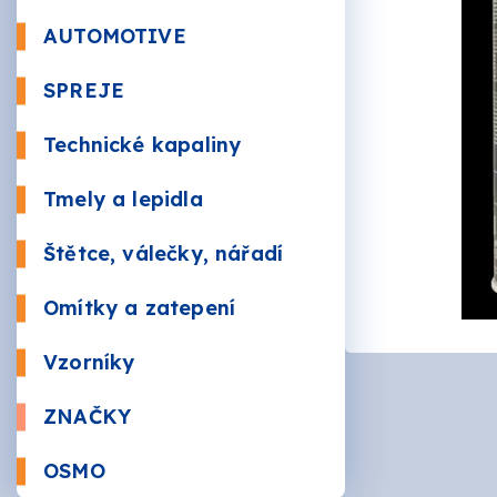
Beton
AUTOMOTIVE
Autola
SPREJE
Kůže a 
Bezbar
Nástři
Technické kapaliny
RAL
Údržba
Sauna
Tmely a lepidla
Plnič
Štětce, válečky, nářadí
Žáruv
VÁLEČ
Značk
Omítky a zatepení
Mozai
BRUSI
Vzorníky
ZNAČKY
AKZO 
OSMO