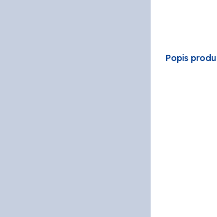
PPG
Popis produ
SOKRA
STACH
VITON