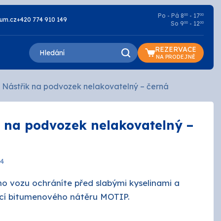
Po - Pá 8
- 17
00
00
um.cz
+420 774 910 149
So 9
- 12
00
00
REZERVACE
NA PRODEJNĚ
 Nástřik na podvozek nelakovatelný – černá
k na podvozek nelakovatelný –
Lazury a oleje
Základní
74
Penetrace
ho vozu ochráníte před slabými kyselinami a
í bitumenového nátěru MOTIP.
Silikátové