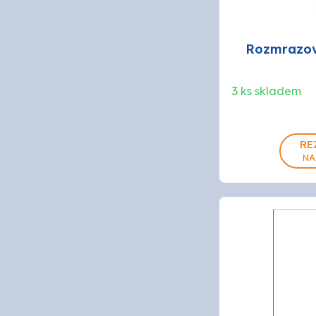
Rozmrazov
3 ks skladem
RE
NA