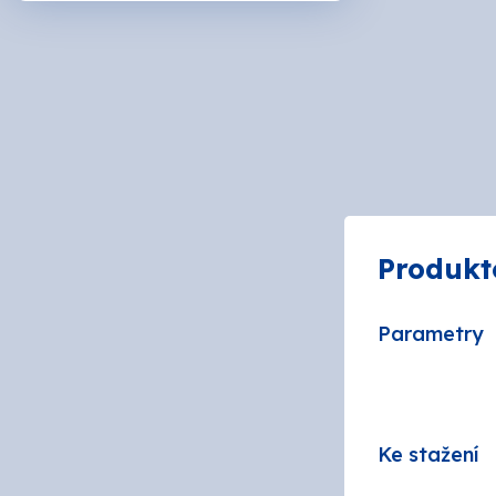
ARDO
BIOPO
DeBee
Druch
Produkt
HB - L
Parametry
CHEM
JUB
Ke stažení
MAKO 