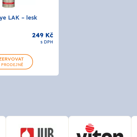
ye LAK – lesk
249 Kč
s DPH
ZERVOVAT
 PRODEJNĚ