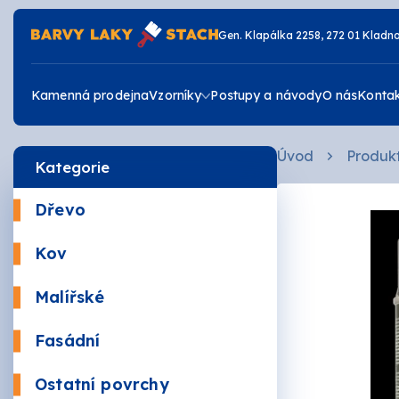
Gen. Klapálka 2258, 272 01 Kladn
Kamenná prodejna
Vzorníky
Postupy a návody
O nás
Konta
Úvod
Produk
Kategorie
Vzorník RAL
Dřevo
Vzorník JUB
Krycí
Kov
Žáruv
Vzorník DULUX
Malířské
Mořidl
Omyva
Fasádní
Vrchní
Akrylá
Ostatní povrchy
Zdravé