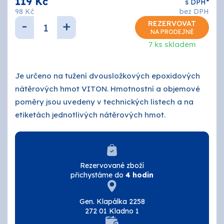
119 Kč
s DPH*
O nás
98 Kč
bez DPH
-
+
REZERVOVAT
Kontakty
NA PRODEJNĚ
7 ks skladem
Je určeno na tužení dvousložkových epoxidových
nátěrových hmot VITON. Hmotnostní a objemové
poměry jsou uvedeny v technických listech a na
etiketách jednotlivých nátěrových hmot.
Rezervované zboží
přichystáme do
4 hodin
Gen. Klapálka 2258
272 01 Kladno 1