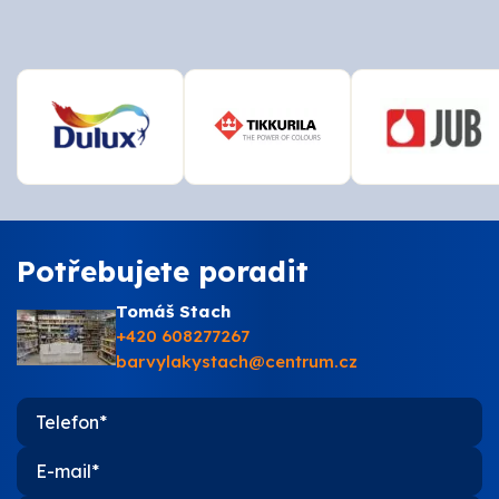
Potřebujete poradit
Tomáš Stach
+420 608277267
barvylakystach@centrum.cz