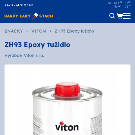
00
00
Po - Pá 8
- 17
+420 774 910 149
00
00
So 9
- 12
Dřevo
ZNAČKY
VITON
ZH93 Epoxy tužidlo
ZH93 Epoxy tužidlo
Kov
Výrobce: Viton s.r.o.
Malířské
Fasádní
Ostatní povrchy
AUTOMOTIVE
SPREJE
Technické kapaliny