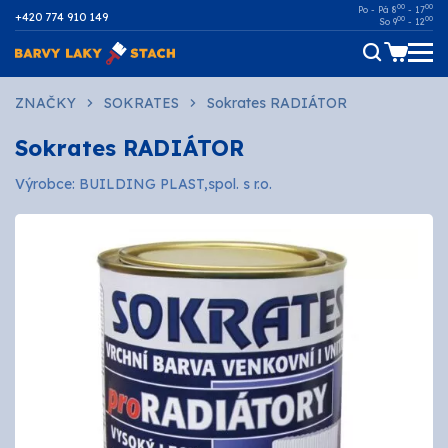
00
00
Po - Pá 8
- 17
+420 774 910 149
00
00
So 9
- 12
Dřevo
ZNAČKY
SOKRATES
Sokrates RADIÁTOR
Sokrates RADIÁTOR
Kov
Výrobce: BUILDING PLAST,spol. s r.o.
Malířské
Fasádní
Ostatní povrchy
AUTOMOTIVE
SPREJE
Technické kapaliny