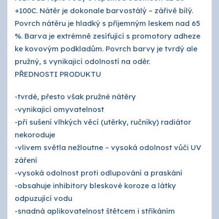
+100C. Nátěr je dokonale barvostálý – zářivě bílý.
Povrch nátěru je hladký s příjemným leskem nad 65
%. Barva je extrémně zesíťující s promotory adheze
ke kovovým podkladům. Povrch barvy je tvrdý ale
pružný, s vynikajicí odolností na oděr.
PŘEDNOSTI PRODUKTU
-tvrdé, přesto však pružné nátěry
-vynikajicí omyvatelnost
-při sušení vlhkých věcí (utěrky, ručníky) radiátor
nekoroduje
-vlivem světla nežloutne – vysoká odolnost vůči UV
záření
-vysoká odolnost proti odlupování a praskání
-obsahuje inhibitory bleskové koroze a látky
odpuzující vodu
-snadná aplikovatelnost štětcem i stříkáním