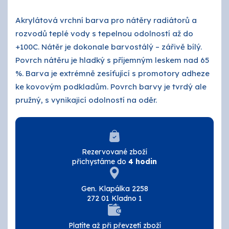
O nás
Akrylátová vrchní barva pro nátěry radiátorů a
Kontakty
rozvodů teplé vody s tepelnou odolností až do
+100C. Nátěr je dokonale barvostálý – zářivě bílý.
Povrch nátěru je hladký s příjemným leskem nad 65
%. Barva je extrémně zesíťující s promotory adheze
ke kovovým podkladům. Povrch barvy je tvrdý ale
pružný, s vynikajicí odolností na oděr.
Rezervované zboží
přichystáme do
4 hodin
Gen. Klapálka 2258
272 01 Kladno 1
Platíte až při převzetí zboží