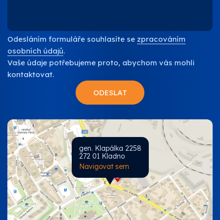
Odesláním formuláře souhlasíte se
zpracováním
osobních údajů
.
Vaše údaje potřebujeme proto, abychom vás mohli
kontaktovat.
gen. Klapálka 2258
272 01 Kladno
Navigovat sem