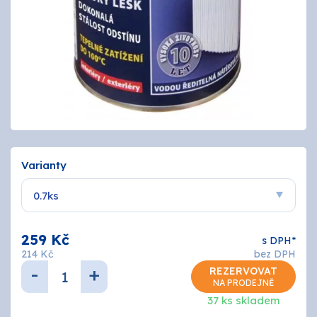
Tmely a lepidla
Štětce, válečky, nářadí
Omítky a zatepení
Vzorníky
ZNAČKY
Varianty
OSMO
259 Kč
Kamenná prodejna
s DPH*
214 Kč
bez DPH
-
+
Vzorníky
REZERVOVAT
NA PRODEJNĚ
37 ks skladem
Postupy a návody