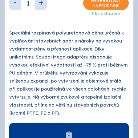
-
+
REZERVOVAT
O nás
NA PRODEJNĚ
1 ks skladem
Kontakty
Speciální rozpínavá polyuretanová pěna určená k
vyplňování stavebních spár s nároky na vysokou
vydatnost pěny a přesnost aplikace. Díky
unikátnímu Soudal Mega adaptéru disponuje
vysokou efektivní vydatností až +75 % proti běžným
PU pěnám. V průběhu vytvrzování vykazuje
sníženou expanzi, po vytvrzení je objemově stálá,
při aplikaci je použitelná ve všech polohách, rychle
vytvrzuje. Má výborné zvukově a tepelně izolační
vlastnosti, přilne na většinu stavebních povrchů
(kromě PTFE, PE a PP).