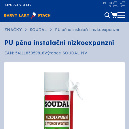
00
00
Po - Pá 8
- 17
+420 774 910 149
00
00
So 9
- 12
Dřevo
ZNAČKY
SOUDAL
PU pěna instalační nízkoexpanzní
PU pěna instalační nízkoexpanzní
Kov
EAN: 5411183059818
Výrobce: SOUDAL NV
Malířské
Fasádní
Ostatní povrchy
AUTOMOTIVE
SPREJE
Technické kapaliny