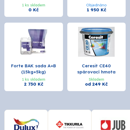
1 ks skladem
Objednáno
0 Kč
1 950 Kč
Forte BAK sada A+B
Ceresit CE40
(15kg+5kg)
spárovací hmota
1 ks skladem
Skladem
2 730 Kč
od 249 Kč