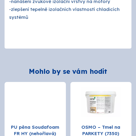
-nanášení zvukově izolační vrstvy na motory
-zlepšení tepelně izolačních vlastností chladicích
systémů
Mohlo by se vám hodit
PU pěna Soudafoam
OSMO – Tmel na
FR HY (nehořlavá)
PARKETY (7350)