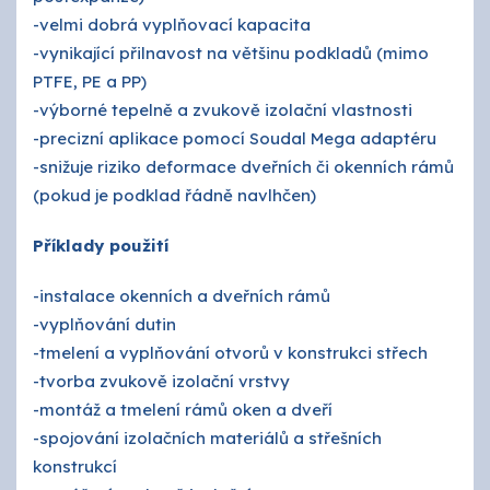
-velmi dobrá vyplňovací kapacita
-vynikající přilnavost na většinu podkladů (mimo
PTFE, PE a PP)
-výborné tepelně a zvukově izolační vlastnosti
-precizní aplikace pomocí Soudal Mega adaptéru
-snižuje riziko deformace dveřních či okenních rámů
(pokud je podklad řádně navlhčen)
Příklady použití
-instalace okenních a dveřních rámů
-vyplňování dutin
-tmelení a vyplňování otvorů v konstrukci střech
-tvorba zvukově izolační vrstvy
-montáž a tmelení rámů oken a dveří
-spojování izolačních materiálů a střešních
konstrukcí