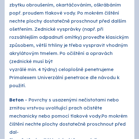
zbytku obroušením, okartáčováním, oškrábáním
popř. proudem tlakové vody. Po mokrém čištění
nechte plochy dostatečně proschnout před dalším
ošetřením. Zednické vysprávky (např. při
rozsáhlejším odpadnutí omítky) proveďte klasickým
způsobem, větší trhliny je třeba vyspravit vhodným
akrylátovým tmelem. Po očištění a opravách
(zednické musí být
vyzrálé min. 4 týdny) celoplošně penetrujeme
Primalexem Univerzální penetrace dle návodu k
použití.
Beton
– Povrchy s usazenými nečistotami nebo
zrnitou vrstvou uvolňující prach očistěte
mechanicky nebo pomocí tlakové vody.Po mokrém
čištění nechte plochy dostatečně proschnout před
dal-