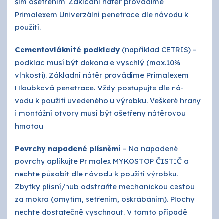
ším ošetřením. Základní nátěr provádíme
Primalexem Univerzální penetrace dle návodu k
použití.
Cementovláknité podklady
(například CETRIS) –
podklad musí být dokonale vyschlý (max.10%
vlhkosti). Základní nátěr provádíme Primalexem
Hloubková penetrace. Vždy postupujte dle ná-
vodu k použití uvedeného u výrobku. Veškeré hrany
i montážní otvory musí být ošetřeny nátěrovou
hmotou.
Povrchy napadené plísněmi
– Na napadené
povrchy aplikujte Primalex MYKOSTOP ČISTIČ a
nechte působit dle návodu k použití výrobku.
Zbytky plísní/hub odstraňte mechanickou cestou
za mokra (omytím, setřením, oškrábáním). Plochy
nechte dostatečně vyschnout. V tomto případě