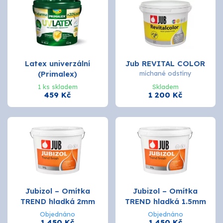
Latex univerzální
Jub REVITAL COLOR
(Primalex)
míchané odstíny
1 ks skladem
Skladem
459 Kč
1 200 Kč
Jubizol – Omítka
Jubizol – Omítka
TREND hladká 2mm
TREND hladká 1.5mm
Objednáno
Objednáno
1 450 Kč
1 450 Kč