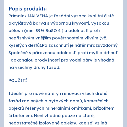
Popis produktu
Primalex MALVENA je fasádní vysoce kvalitní čistě
akrylátová barva s výbornou kryvostí, vysokou
bělostí (min. 89% BaSO 4 ) a odolností proti
nepříznivým vnějším povětrnostním vlivům (vč.
kyselých dešťů).Po zaschnutí je nátěr mrazuvzdorný.
Společně s přirozenou odolností proti mytí a drhnutí
i dokonalou prodyšností pro vodní páry je vhodná
na všechny druhy fasád.
POUŽITÍ
Ideální pro nové nátěry i renovaci všech druhů
fasád rodinných a bytových domů, komerčních
objektů řešených minerálními omítkami, břízolitem
či betonem. Není vhodná pouze na staré,
nedostatečně izolované objekty, kde zdí vzlíná