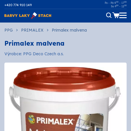
00
00
Po - Pá 8
- 17
+420 774 910 149
00
00
So 9
- 12
Dřevo
PPG
PRIMALEX
Primalex malvena
Primalex malvena
Kov
Výrobce: PPG Deco Czech a.s.
Malířské
Fasádní
Ostatní povrchy
AUTOMOTIVE
SPREJE
Technické kapaliny