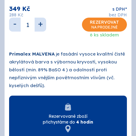
O nás
349 Kč
s DPH*
288 Kč
bez DPH
Kontakty
-
+
REZERVOVAT
NA PRODEJNĚ
6 ks skladem
Primalex MALVENA
je fasádní vysoce kvalitní čistě
akrylátová barva s výbornou kryvostí, vysokou
bělostí (min. 89% BaSO 4 ) a odolností proti
nepříznivým vnějším povětrnostním vlivům (vč.
kyselých dešťů).
Rezervované zboží
přichystáme do
4 hodin