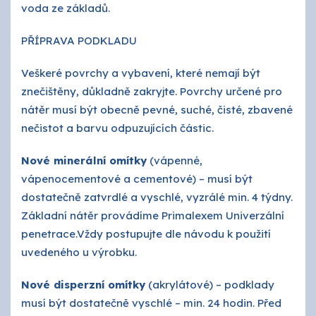
voda ze základů.
PŘÍPRAVA PODKLADU
Veškeré povrchy a vybavení, které nemají být
znečištěny, důkladně zakryjte. Povrchy určené pro
nátěr musí být obecně pevné, suché, čisté, zbavené
nečistot a barvu odpuzujících částic.
Nové minerální omítky
(vápenné,
vápenocementové a cementové) – musí být
dostatečně zatvrdlé a vyschlé, vyzrálé min. 4 týdny.
Základní nátěr provádíme Primalexem Univerzální
penetrace.Vždy postupujte dle návodu k použití
uvedeného u výrobku.
Nové disperzní omítky
(akrylátové) – podklady
musí být dostatečně vyschlé – min. 24 hodin. Před