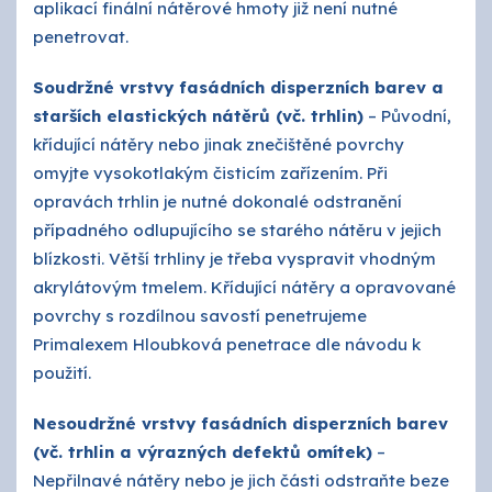
aplikací finální nátěrové hmoty již není nutné
penetrovat.
Soudržné vrstvy fasádních disperzních barev a
starších elastických nátěrů (vč. trhlin)
– Původní,
křídující nátěry nebo jinak znečištěné povrchy
omyjte vysokotlakým čisticím zařízením. Při
opravách trhlin je nutné dokonalé odstranění
případného odlupujícího se starého nátěru v jejich
blízkosti. Větší trhliny je třeba vyspravit vhodným
akrylátovým tmelem. Křídující nátěry a opravované
povrchy s rozdílnou savostí penetrujeme
Primalexem Hloubková penetrace dle návodu k
použití.
Nesoudržné vrstvy fasádních disperzních barev
(vč. trhlin a výrazných defektů omítek)
–
Nepřilnavé nátěry nebo je jich části odstraňte beze