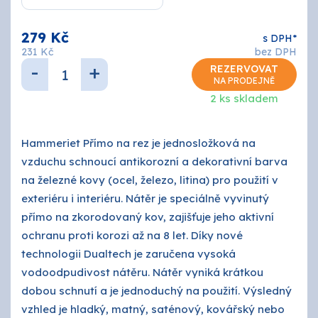
O nás
279 Kč
s DPH*
Kontakty
231 Kč
bez DPH
-
+
REZERVOVAT
NA PRODEJNĚ
2 ks skladem
Hammeriet Přímo na rez je jednosložková na
vzduchu schnoucí antikorozní a dekorativní barva
na železné kovy (ocel, železo, litina) pro použití v
exteriéru i interiéru. Nátěr je speciálně vyvinutý
přímo na zkorodovaný kov, zajišťuje jeho aktivní
ochranu proti korozi až na 8 let. Díky nové
technologii Dualtech je zaručena vysoká
vodoodpudivost nátěru. Nátěr vyniká krátkou
dobou schnutí a je jednoduchý na použití. Výsledný
vzhled je hladký, matný, saténový, kovářský nebo