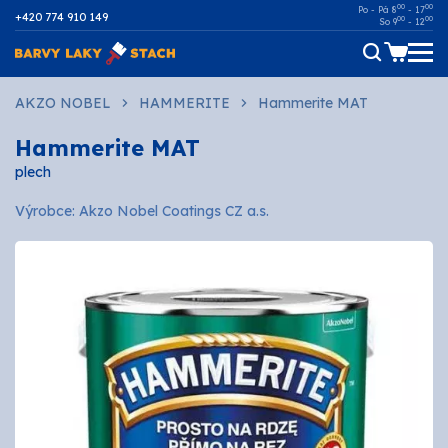
00
00
Po - Pá 8
- 17
+420 774 910 149
00
00
So 9
- 12
Dřevo
AKZO NOBEL
HAMMERITE
Hammerite MAT
Hammerite MAT
Kov
plech
Malířské
Výrobce: Akzo Nobel Coatings CZ a.s.
Fasádní
Ostatní povrchy
AUTOMOTIVE
SPREJE
Technické kapaliny