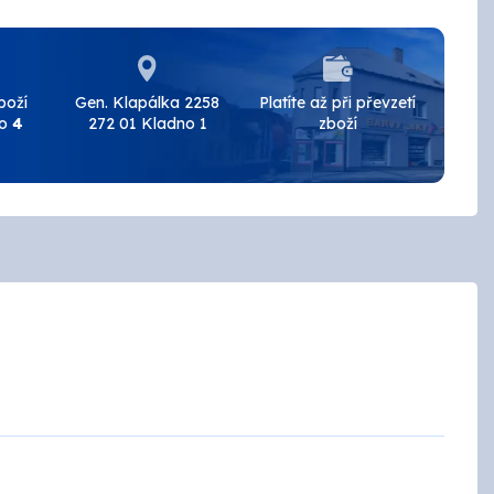
BAL
BRALEP
boží
Gen. Klapálka 2258
Platíte až při převzetí
do
4
272 01 Kladno 1
zboží
Detecha
European Aerosols
HET
INCHROMA
Lučební závody
PARAMO