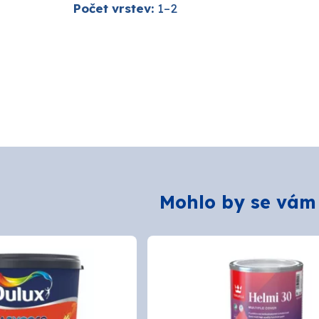
Počet vrstev:
1–2
Mohlo by se vám