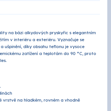
ROKO
SPOKAR
ity na bázi alkydových pryskyřic s elegantním
ím v interiéru a exteriéru. Vyznačuje se
Tikkurila průmysl
u a ušpinění, díky obsahu teflonu je vysoce
emickému zatížení a teplotám do 90 °C, proto
les.
.
dinách
né vrstvě na hladkém, rovném a vhodně