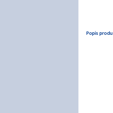
PPG
SOKRA
Popis produ
STACH
VITON