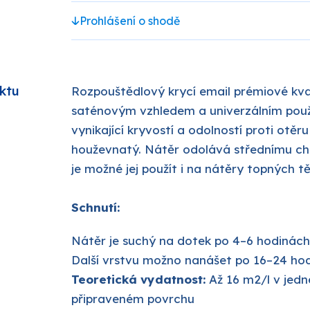
Prohlášení o shodě
PRO-TECH
TES
SOUDAL
ktu
Rozpouštědlový krycí email prémiové kval
saténovým vzhledem a univerzálním použit
EMA
TIKKURILA
vynikající kryvostí a odolností proti otěr
houževnatý. Nátěr odolává střednímu ch
je možné jej použít i na nátěry topných tě
ostatní
Schnutí:
Nátěr je suchý na dotek po 4–6 hodinách
Další vrstvu možno nanášet po 16–24 ho
Teoretická vydatnost:
Až 16 m2/l v jed
připraveném povrchu