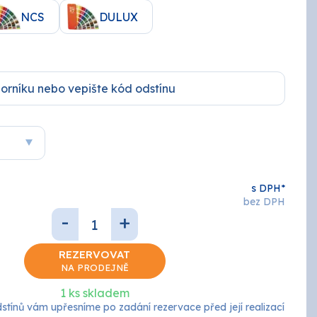
Keramické obklady
NCS
DULUX
Brusivo
Podlahy
AUTOLAK - Škoda / VW
Tmely a plniče
Základové
Žáruvzdorné
EFEKT
ZINEK
NÁŘADÍ
s DPH*
bez DPH
Penetrace
-
+
REZERVOVAT
NA PRODEJNĚ
ANZA
1 ks skladem
tínů vám upřesníme po zadání rezervace před její realizací