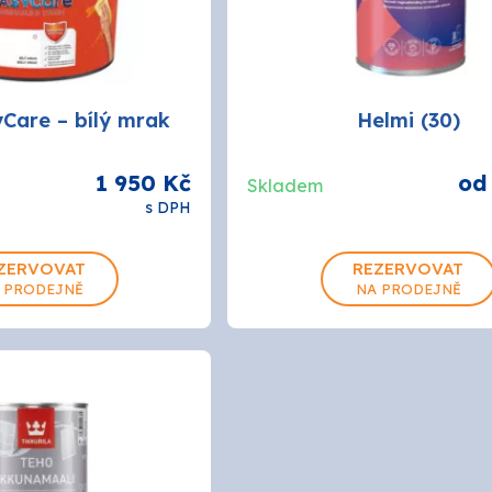
Care – bílý mrak
Helmi (30)
1 950 Kč
od
Skladem
s DPH
0.9L
0.9L
2.
ZERVOVAT
REZERVOVAT
10L
 PRODEJNĚ
NA PRODEJNĚ