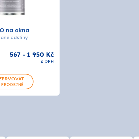
O na okna
ané odstíny
567 - 1 950 Kč
s DPH
L
2.7L
ZERVOVAT
 PRODEJNĚ