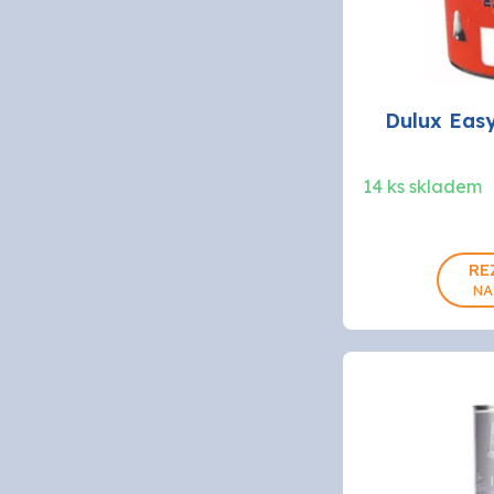
Dulux Easy
14 ks skladem
RE
NA