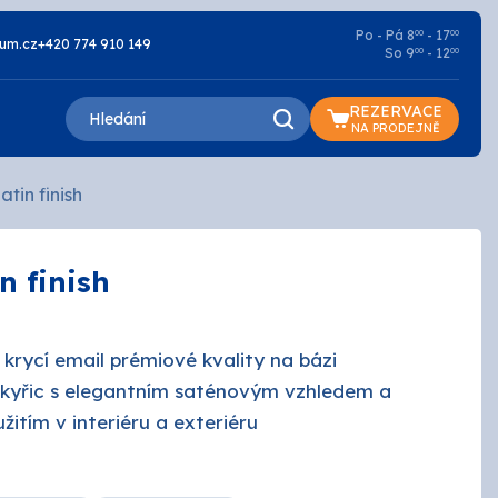
Po - Pá 8
- 17
00
00
um.cz
+420 774 910 149
So 9
- 12
00
00
REZERVACE
NA PRODEJNĚ
atin finish
n finish
Lazury a oleje
Základní
krycí email prémiové kvality na bázi
kyřic s elegantním saténovým vzhledem a
Penetrace
žitím v interiéru a exteriéru
Silikátové