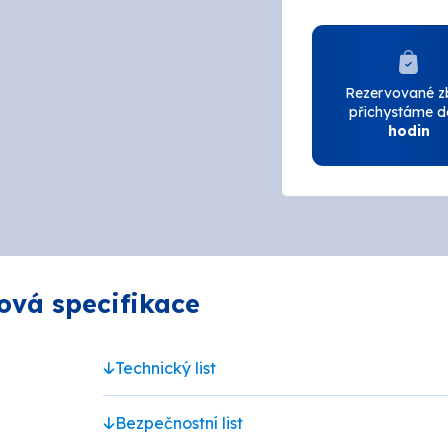
N
AUSTIS
L
Bison
Rezervované z
přichystáme 
hodin
r
Den Braven
ema
DUFA
HENKEL
AK
ová specifikace
OLAK
Chempro Peterka
Technický list
LEVIOR FESTA
Bezpečnostní list
COLOR
OSMO