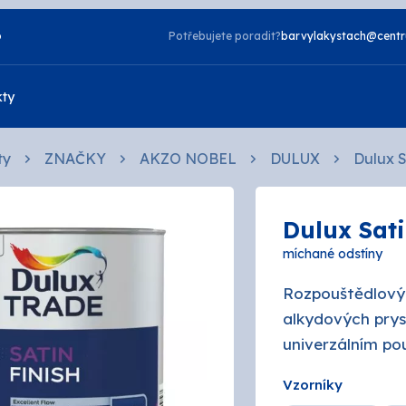
o
Potřebujete poradit?
barvylakystach@centr
kty
ty
ZNAČKY
AKZO NOBEL
DULUX
Dulux S
Vzorník NCS
Dulux Sati
Vzorník TIKKURILA
Laky
míchané odstíny
zdorné
2v1
Rozpouštědlový 
a
Napouštědla
alkydových prys
telné
Otěruvzdorné
univerzálním pou
tové
Silikonové
Vzorníky
 bydlení