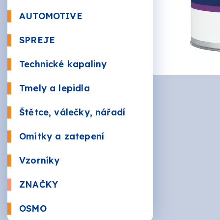
Beton
AUTOMOTIVE
Autola
SPREJE
Kůže a 
Bezbar
Nástři
Technické kapaliny
RAL
Údržba
Sauna
Tmely a lepidla
Plnič
Štětce, válečky, nářadí
Žáruv
VÁLEČ
Značk
Omítky a zatepení
Mozai
BRUSI
Vzorníky
ZNAČKY
AKZO 
OSMO