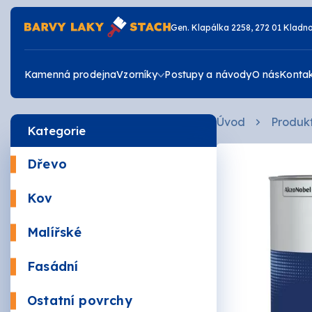
Gen. Klapálka 2258, 272 01 Kladn
Kamenná prodejna
Vzorníky
Postupy a návody
O nás
Konta
Úvod
Produk
Kategorie
Vzorník RAL
Dřevo
Vzorník JUB
Krycí
Kov
Žáruv
Vzorník DULUX
Malířské
Mořidl
Omyva
Fasádní
Vrchní
Akrylá
Ostatní povrchy
Zdravé