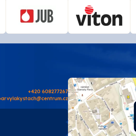
+420 608277267
barvylakystach@centrum.cz