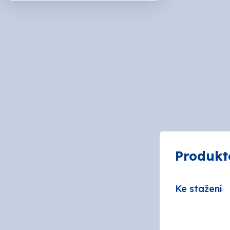
ARDO
BIOPO
DeBee
Druch
HB - L
Produkt
CHEM
Ke stažení
JUB
MAKO 