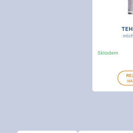
TEH
mích
Skladem
0.9
RE
NA