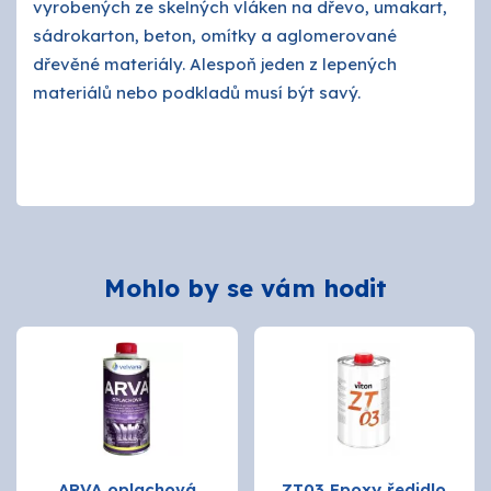
vyrobených ze skelných vláken na dřevo, umakart,
sádrokarton, beton, omítky a aglomerované
dřevěné materiály. Alespoň jeden z lepených
materiálů nebo podkladů musí být savý.
Mohlo by se vám hodit
ARVA oplachová
ZT03 Epoxy ředidlo