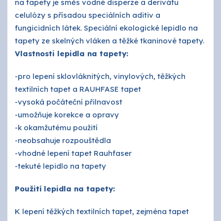
na tapety je směs vodné disperze a derivátu
celulózy s přísadou speciálních aditiv a
fungicidních látek. Speciální ekologické lepidlo na
tapety ze skelných vláken a těžké tkaninové tapety.
Vlastnosti lepidla na tapety:
-pro lepení sklovláknitých, vinylových, těžkých
textilních tapet a RAUHFASE tapet
-vysoká počáteční přilnavost
-umožňuje korekce a opravy
-k okamžutému použití
-neobsahuje rozpouštědla
-vhodné lepení tapet Rauhfaser
-tekuté lepidlo na tapety
Použití lepidla na tapety:
K lepení těžkých textilních tapet, zejména tapet