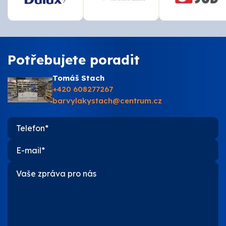
Potřebujete poradit
Tomáš Stach
+420 608277267
barvylakystach@centrum.cz