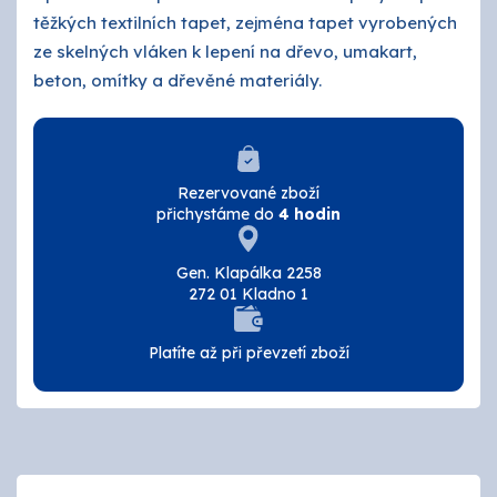
O nás
těžkých textilních tapet, zejména tapet vyrobených
ze skelných vláken k lepení na dřevo, umakart,
Kontakty
beton, omítky a dřevěné materiály.
Rezervované zboží
přichystáme do
4 hodin
Gen. Klapálka 2258
272 01 Kladno 1
Platíte až při převzetí zboží