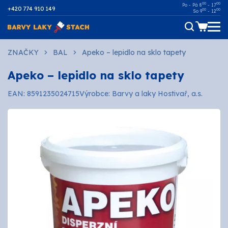
00
00
Po - Pá 8
- 17
+420 774 910 149
00
00
So 9
- 12
Dřevo
ZNAČKY
BAL
Apeko – lepidlo na sklo tapety
Apeko – lepidlo na sklo tapety
Kov
EAN: 8591235024715
Výrobce: Barvy a laky Hostivař, a.s.
Malířské
Fasádní
Ostatní povrchy
AUTOMOTIVE
SPREJE
Technické kapaliny