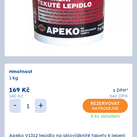
Tmely a lepidla
Štětce, válečky, nářadí
Omítky a zatepení
Vzorníky
ZNAČKY
Hmotnost
1 kg
OSMO
169 Kč
s DPH*
140 Kč
bez DPH
-
+
REZERVOVAT
Kamenná prodejna
NA PRODEJNĚ
8 ks skladem
Vzorníky
Postupy a návody
Apeko V1312 lepidlo na sklovláknité tapety k lepení