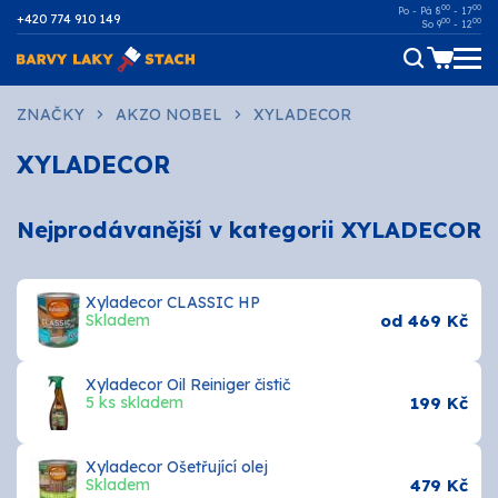
00
00
Po - Pá 8
- 17
+420 774 910 149
00
00
So 9
- 12
Dřevo
ZNAČKY
AKZO NOBEL
XYLADECOR
XYLADECOR
Kov
Malířské
Nejprodávanější v kategorii XYLADECOR
Fasádní
Xyladecor CLASSIC HP
Ostatní povrchy
Skladem
od 469 Kč
AUTOMOTIVE
Xyladecor Oil Reiniger čistič
5 ks skladem
199 Kč
SPREJE
Xyladecor Ošetřující olej
Technické kapaliny
Skladem
479 Kč