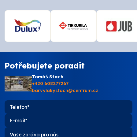
Potřebujete poradit
Tomáš Stach
+420 608277267
barvylakystach@centrum.cz