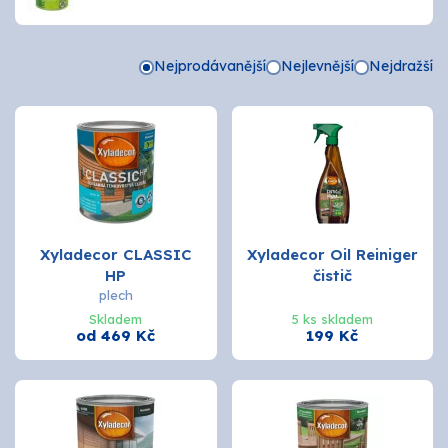
Tmely a lepidla
Nejprodávanější
Nejlevnější
Nejdražší
Štětce, válečky, nářadí
Omítky a zatepení
Vzorníky
ZNAČKY
Xyladecor CLASSIC
Xyladecor Oil Reiniger
OSMO
HP
čistič
plech
Skladem
5 ks skladem
od 469 Kč
199 Kč
Kamenná prodejna
Vzorníky
Postupy a návody