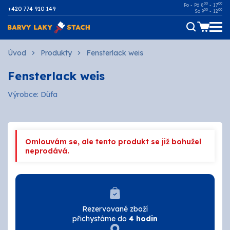
00
00
Po - Pá 8
- 17
+420 774 910 149
00
00
So 9
- 12
Dřevo
Úvod
Produkty
Fensterlack weis
Fensterlack weis
Kov
Výrobce: Düfa
Malířské
Fasádní
Omlouvám se, ale tento produkt se již bohužel
Ostatní povrchy
neprodává.
AUTOMOTIVE
SPREJE
Rezervované zboží
přichystáme do
4 hodin
Technické kapaliny