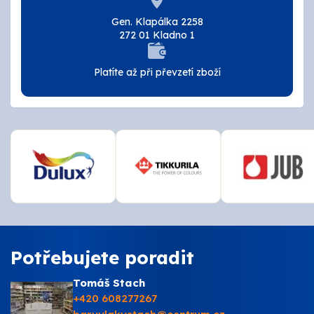
Tmely a lepidla
Gen. Klapálka 2258
272 01 Kladno 1
Štětce, válečky, nářadí
Platíte až při převzetí zboží
Omítky a zatepení
Vzorníky
ZNAČKY
OSMO
Kamenná prodejna
Potřebujete poradit
Vzorníky
Tomáš Stach
+420 608277267
Postupy a návody