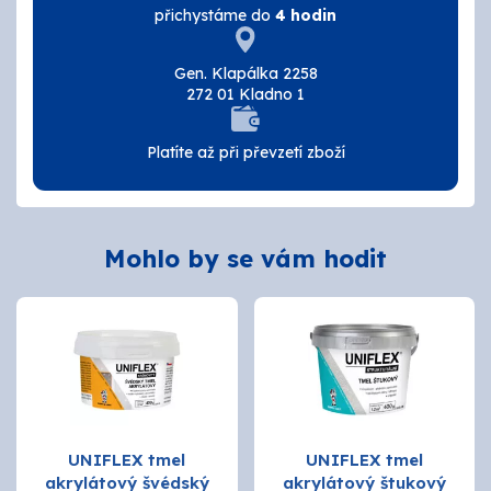
přichystáme do
4 hodin
Tmely a lepidla
Gen. Klapálka 2258
Štětce, válečky, nářadí
272 01 Kladno 1
Omítky a zatepení
Platíte až při převzetí zboží
Vzorníky
ZNAČKY
Mohlo by se vám hodit
OSMO
Kamenná prodejna
Vzorníky
UNIFLEX tmel
UNIFLEX tmel
Postupy a návody
akrylátový švédský
akrylátový štukový