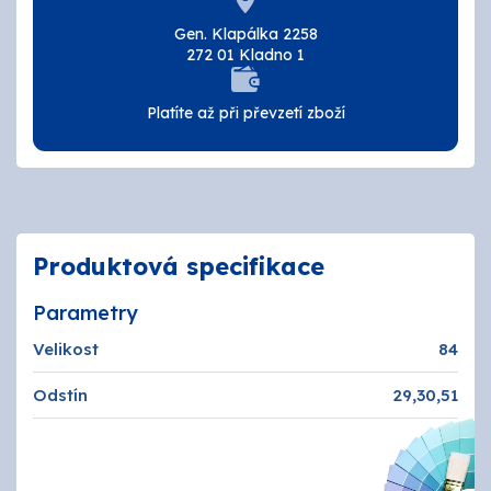
Tmely a lepidla
Gen. Klapálka 2258
272 01 Kladno 1
Štětce, válečky, nářadí
Platíte až při převzetí zboží
Omítky a zatepení
Vzorníky
ZNAČKY
Produktová specifikace
OSMO
Parametry
Velikost
84
Kamenná prodejna
Odstín
29,30,51
Vzorníky
Postupy a návody