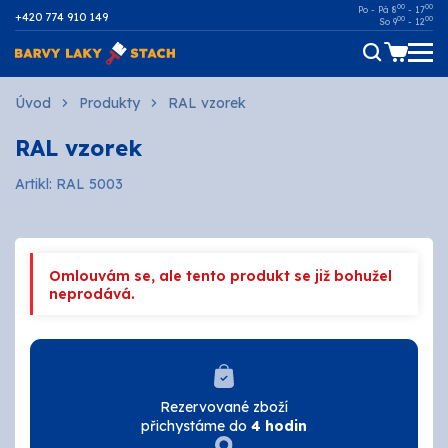
00
00
Po - Pá 8
- 17
+420 774 910 149
00
00
So 9
- 12
Dřevo
Úvod
Produkty
RAL vzorek
RAL vzorek
Kov
Artikl: RAL 5003
Malířské
Fasádní
Omlouvám se, ale tento produkt se již bohužel
Ostatní povrchy
neprodává.
AUTOMOTIVE
SPREJE
Rezervované zboží
přichystáme do
4 hodin
Technické kapaliny