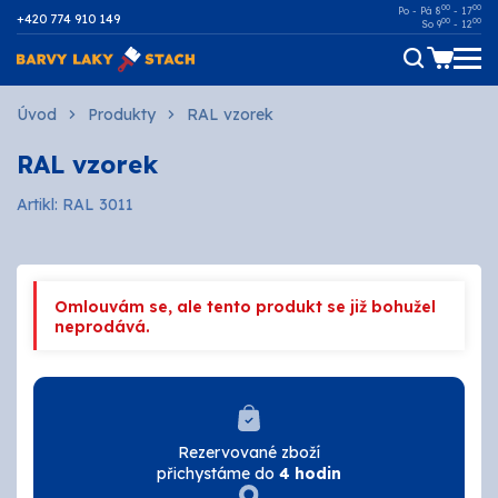
00
00
Po - Pá 8
- 17
+420 774 910 149
00
00
So 9
- 12
Dřevo
Úvod
Produkty
RAL vzorek
RAL vzorek
Kov
Artikl: RAL 3011
Malířské
Fasádní
Omlouvám se, ale tento produkt se již bohužel
Ostatní povrchy
neprodává.
AUTOMOTIVE
SPREJE
Rezervované zboží
přichystáme do
4 hodin
Technické kapaliny