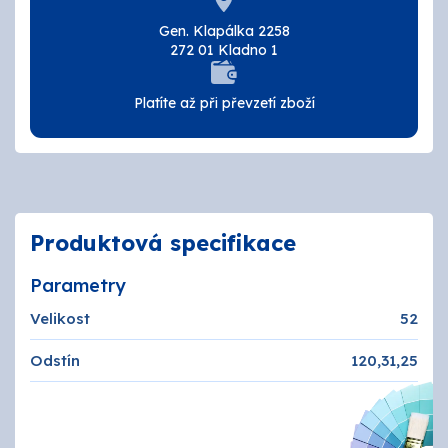
Tmely a lepidla
Gen. Klapálka 2258
272 01 Kladno 1
Štětce, válečky, nářadí
Platíte až při převzetí zboží
Omítky a zatepení
Vzorníky
ZNAČKY
Produktová specifikace
OSMO
Parametry
Velikost
52
Kamenná prodejna
Odstín
120,31,25
Vzorníky
Postupy a návody