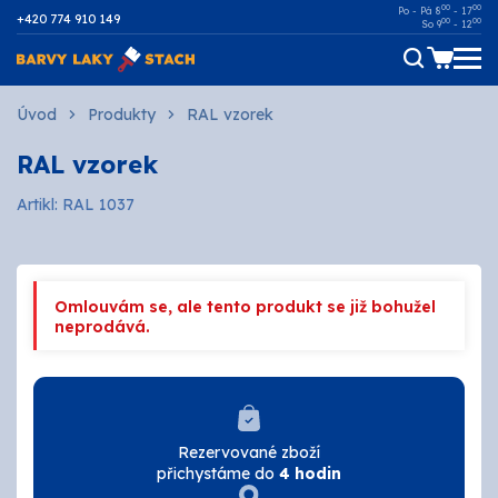
00
00
Po - Pá 8
- 17
+420 774 910 149
00
00
So 9
- 12
Dřevo
Úvod
Produkty
RAL vzorek
RAL vzorek
Kov
Artikl: RAL 1037
Malířské
Fasádní
Omlouvám se, ale tento produkt se již bohužel
Ostatní povrchy
neprodává.
AUTOMOTIVE
SPREJE
Rezervované zboží
přichystáme do
4 hodin
Technické kapaliny