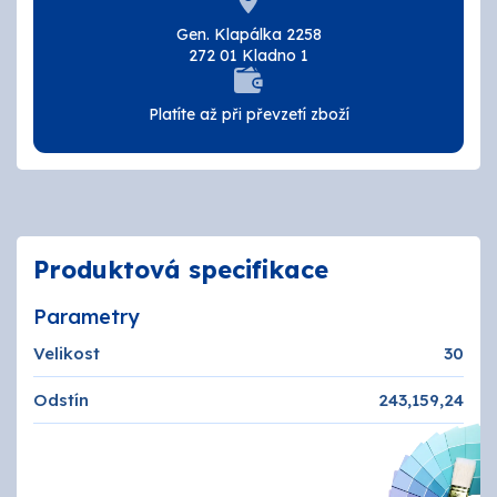
Tmely a lepidla
Gen. Klapálka 2258
272 01 Kladno 1
Štětce, válečky, nářadí
Platíte až při převzetí zboží
Omítky a zatepení
Vzorníky
ZNAČKY
Produktová specifikace
OSMO
Parametry
Velikost
30
Kamenná prodejna
Odstín
243,159,24
Vzorníky
Postupy a návody