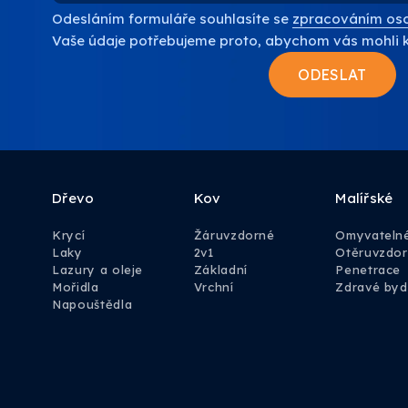
Odesláním formuláře souhlasíte se
zpracováním oso
Vaše údaje potřebujeme proto, abychom vás mohli 
Dřevo
Kov
Malířské
Krycí
Žáruvzdorné
Omyvateln
Laky
2v1
Otěruvzdo
Lazury a oleje
Základní
Penetrace
Mořidla
Vrchní
Zdravé byd
Napouštědla