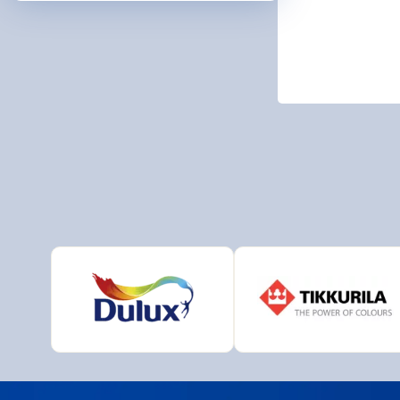
ARDO
BIOPO
DeBee
Druch
HB - L
CHEM
JUB
MAKO 