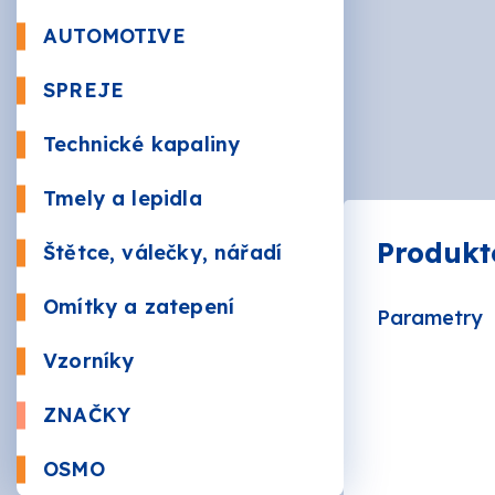
Beton
AUTOMOTIVE
Autola
SPREJE
Kůže a 
Bezbar
Nástři
Technické kapaliny
RAL
Údržba
Sauna
Tmely a lepidla
Plnič
Produkt
Štětce, válečky, nářadí
Žáruv
VÁLEČ
Značk
Omítky a zatepení
Parametry
Mozai
BRUSI
Vzorníky
ZNAČKY
AKZO 
OSMO