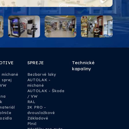
OTIVE
SPREJE
Technické
kapaliny
y míchané
Bezbarvé laky
 sprej
AUTOLAK -
 VW
míchané
AUTOLAK - Škoda
 na
/ VW
k
RAL
materiál
2K PRO -
plniče
dvousložkové
ozidla
Základové
Plnič