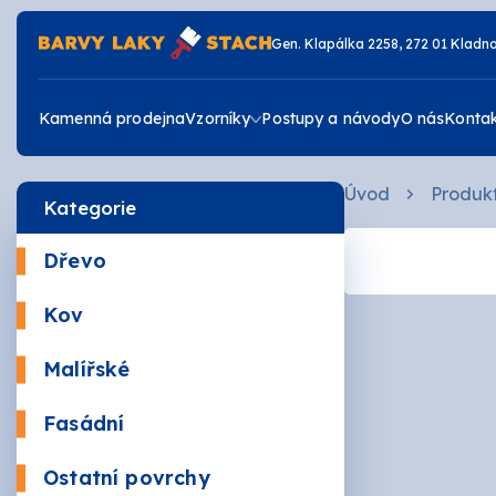
Gen. Klapálka 2258, 272 01 Kladn
Kamenná prodejna
Vzorníky
Postupy a návody
O nás
Konta
Úvod
Produk
Kategorie
Vzorník RAL
Dřevo
Vzorník JUB
Krycí
Kov
Žáruv
Vzorník DULUX
Malířské
Mořidl
Omyva
Fasádní
Vrchní
Akrylá
Ostatní povrchy
Zdravé