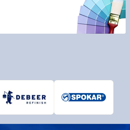
BAL
BRALEP
Detecha
European Aerosols
HET
INCHROMA
Lučební závody
PARAMO