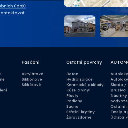
bních údajů
.
kontaktovat.
Fasádní
Ostatní povrchy
AUTOM
é
Akrylátové
Beton
Autolak
rné
Silikonové
Hydroizolace
Autolaky
Silikátové
Keramické obklady
Škoda /
lení
Kůže a vinyl
Brusivo
Plasty
Nástřiky
Podlahy
podvoze
Sauna
Ostatní 
Střešní krytiny
Tmely a 
Žáruvzdorné
Údržba v