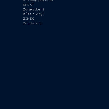
Nástřiky pro auto
EFEKT
Žáruvzdorné
Kůže a vinyl
ZINEK
Značkovací