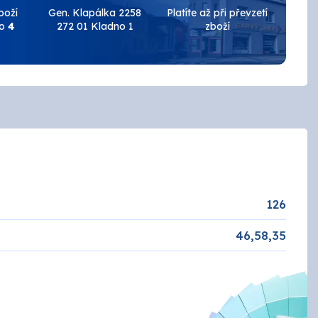
Keramické obklady
boží
Gen. Klapálka 2258
Platíte až při převzetí
do
4
272 01 Kladno 1
zboží
Brusivo
Podlahy
AUTOLAK - Škoda / VW
Tmely a plniče
Základové
Žáruvzdorné
EFEKT
ZINEK
NÁŘADÍ
126
Penetrace
46,58,35
ANZA