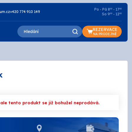
Po - Pá 8
- 17
00
00
um.cz
+420 774 910 149
So 9
- 12
00
00
REZERVACE
NA PRODEJNĚ
k
Lazury a oleje
Základní
le tento produkt se již bohužel neprodává.
Penetrace
Silikátové