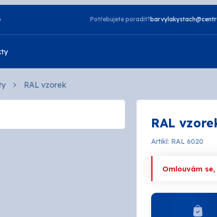
o
Potřebujete poradit?
barvylakystach@centr
kty
ty
RAL vzorek
Vzorník NCS
RAL vzore
Vzorník TIKKURILA
Laky
Artikl: RAL 6020
zdorné
2v1
a
Napouštědla
Omlouvám se, a
telné
Otěruvzdorné
tové
Silikonové
 bydlení