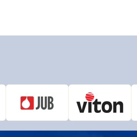
N
AUSTIS
L
Bison
r
Den Braven
ema
DUFA
HENKEL
AK
OLAK
Chempro Peterka
LEVIOR FESTA
COLOR
OSMO