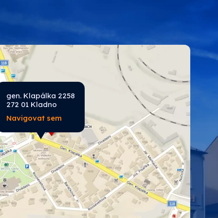
ROKO
SPOKAR
Tikkurila průmysl
gen. Klapálka 2258
272 01 Kladno
Navigovat sem