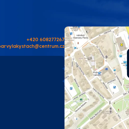
PRO-TECH
TES
SOUDAL
+420 608277267
barvylakystach@centrum.cz
EMA
TIKKURILA
ostatní