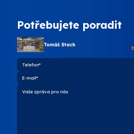
PPG
Potřebujete poradit
SOKRA
Tomáš Stach
STACH
VITON