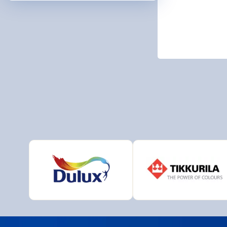
ARDO
BIOPO
DeBee
Druch
HB - L
CHEM
JUB
MAKO 