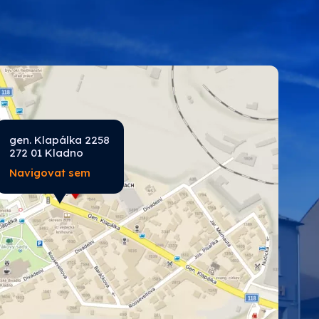
ROKO
SPOKAR
Tikkurila průmysl
gen. Klapálka 2258
272 01 Kladno
Navigovat sem