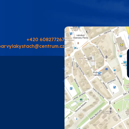
PRO-TECH
TES
SOUDAL
+420 608277267
barvylakystach@centrum.cz
EMA
TIKKURILA
ostatní