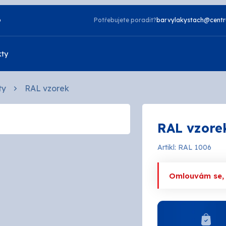
o
Potřebujete poradit?
barvylakystach@centr
kty
ty
RAL vzorek
Vzorník NCS
RAL vzore
Vzorník TIKKURILA
Laky
Artikl: RAL 1006
zdorné
2v1
a
Napouštědla
Omlouvám se, a
telné
Otěruvzdorné
tové
Silikonové
 bydlení