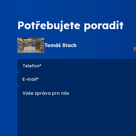
PPG
Potřebujete poradit
SOKRA
Tomáš Stach
STACH
VITON