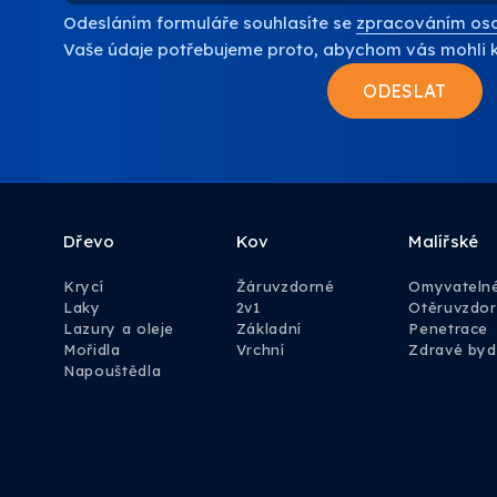
Odesláním formuláře souhlasíte se
zpracováním oso
Vaše údaje potřebujeme proto, abychom vás mohli 
Dřevo
Kov
Malířské
Krycí
Žáruvzdorné
Omyvateln
Laky
2v1
Otěruvzdo
Lazury a oleje
Základní
Penetrace
Mořidla
Vrchní
Zdravé byd
Napouštědla