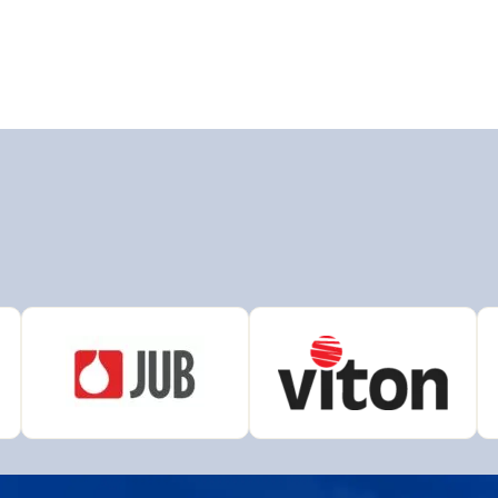
N
AUSTIS
L
Bison
r
Den Braven
ema
DUFA
HENKEL
AK
OLAK
Chempro Peterka
LEVIOR FESTA
COLOR
OSMO