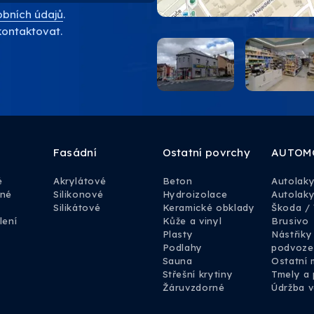
bních údajů
.
kontaktovat.
Fasádní
Ostatní povrchy
AUTOM
é
Akrylátové
Beton
Autolak
rné
Silikonové
Hydroizolace
Autolaky
Silikátové
Keramické obklady
Škoda /
lení
Kůže a vinyl
Brusivo
Plasty
Nástřiky
Podlahy
podvoze
Sauna
Ostatní 
Střešní krytiny
Tmely a 
Žáruvzdorné
Údržba v