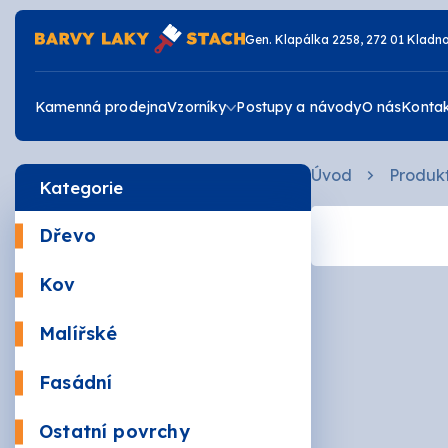
Gen. Klapálka 2258, 272 01 Kladn
Kamenná prodejna
Vzorníky
Postupy a návody
O nás
Konta
Úvod
Produk
Kategorie
Vzorník RAL
Dřevo
Vzorník JUB
Krycí
Kov
Žáruv
Vzorník DULUX
Malířské
Mořidl
Omyva
Fasádní
Vrchní
Akrylá
Ostatní povrchy
Zdravé