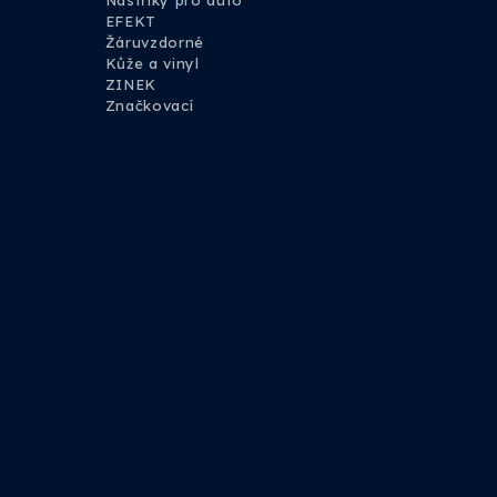
Nástřiky pro auto
EFEKT
Žáruvzdorné
Kůže a vinyl
ZINEK
Značkovací