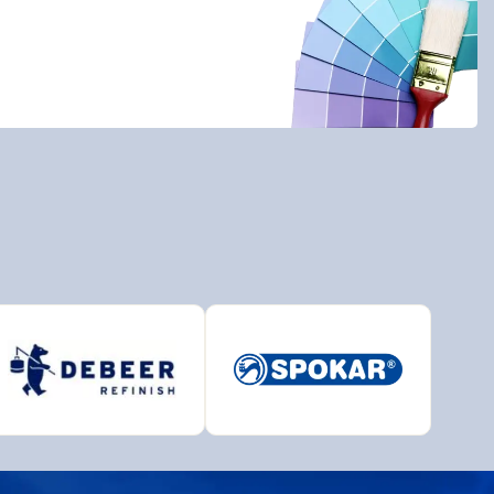
BAL
BRALEP
Detecha
European Aerosols
HET
INCHROMA
Lučební závody
PARAMO