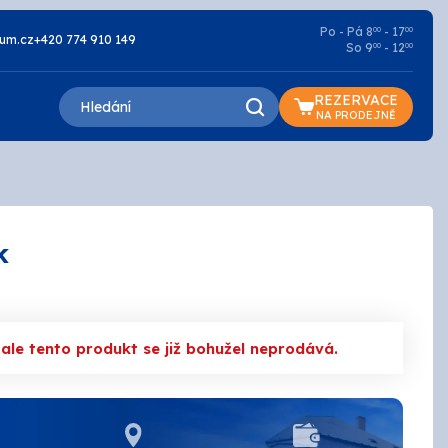
Po - Pá 8
- 17
00
00
um.cz
+420 774 910 149
So 9
- 12
00
00
REZERVACE
NA PRODEJNĚ
k
Lazury a oleje
Základní
le tento produkt se již bohužel neprodává.
Penetrace
Silikátové