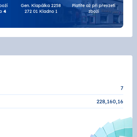
Keramické obklady
boží
Gen. Klapálka 2258
Platíte až při převzetí
do
4
272 01 Kladno 1
zboží
Brusivo
Podlahy
AUTOLAK - Škoda / VW
Tmely a plniče
Základové
Žáruvzdorné
EFEKT
ZINEK
NÁŘADÍ
7
Penetrace
228,160,16
ANZA