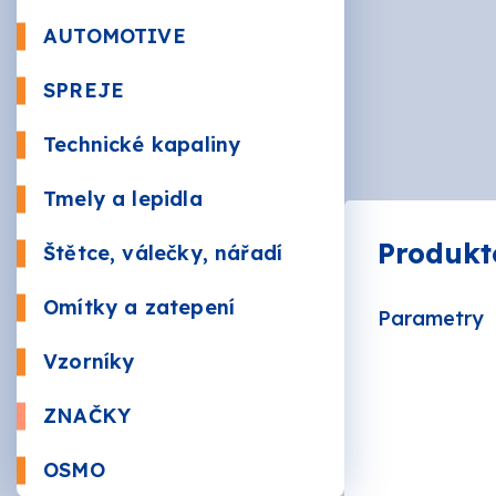
Beton
AUTOMOTIVE
Autola
SPREJE
Kůže a 
Bezbar
Nástři
Technické kapaliny
RAL
Údržba
Sauna
Tmely a lepidla
Plnič
Produkt
Štětce, válečky, nářadí
Žáruv
VÁLEČ
Značk
Omítky a zatepení
Parametry
Mozai
BRUSI
Vzorníky
ZNAČKY
AKZO 
OSMO