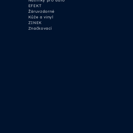
Nástřiky pro auto
EFEKT
Žáruvzdorné
Kůže a vinyl
ZINEK
Značkovací