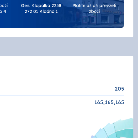
Keramické obklady
boží
Gen. Klapálka 2258
Platíte až při převzetí
do
4
272 01 Kladno 1
zboží
Brusivo
Podlahy
AUTOLAK - Škoda / VW
Tmely a plniče
Základové
Žáruvzdorné
EFEKT
ZINEK
NÁŘADÍ
205
Penetrace
165,165,165
ANZA