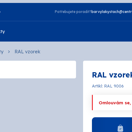
o
Potřebujete poradit?
barvylakystach@centr
kty
ty
RAL vzorek
Vzorník NCS
RAL vzore
Vzorník TIKKURILA
Laky
Artikl: RAL 9006
zdorné
2v1
a
Napouštědla
Omlouvám se, a
telné
Otěruvzdorné
tové
Silikonové
 bydlení