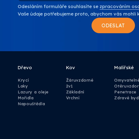
Odesláním formuláře souhlasíte se
zpracováním oso
Vaše údaje potřebujeme proto, abychom vás mohli 
Dřevo
Kov
Malířské
Krycí
Žáruvzdorné
Omyvateln
Laky
2v1
Otěruvzdo
Lazury a oleje
Základní
Penetrace
Mořidla
Vrchní
Zdravé byd
Napouštědla