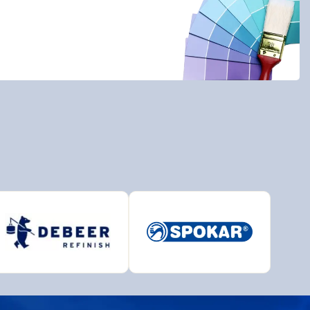
BAL
BRALEP
Detecha
European Aerosols
HET
INCHROMA
Lučební závody
PARAMO