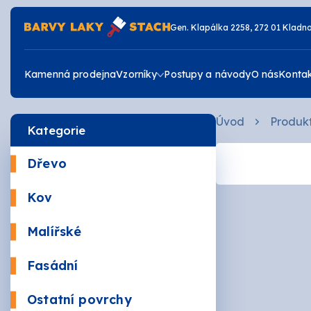
Gen. Klapálka 2258, 272 01 Kladn
Kamenná prodejna
Vzorníky
Postupy a návody
O nás
Konta
Úvod
Produk
Kategorie
Vzorník RAL
Dřevo
Vzorník JUB
Krycí
Kov
Žáruv
Vzorník DULUX
Malířské
Mořidl
Omyva
Fasádní
Vrchní
Akrylá
Ostatní povrchy
Zdravé