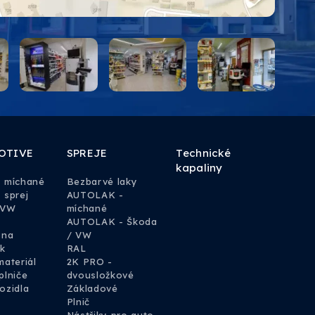
OTIVE
SPREJE
Technické
kapaliny
y míchané
Bezbarvé laky
 sprej
AUTOLAK -
 VW
míchané
AUTOLAK - Škoda
 na
/ VW
k
RAL
materiál
2K PRO -
plniče
dvousložkové
ozidla
Základové
Plnič