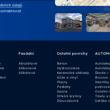
bních údajů
.
kontaktovat.
Fasádní
Ostatní povrchy
AUTOM
é
Akrylátové
Beton
Autolak
rné
Silikonové
Hydroizolace
Autolaky
Silikátové
Keramické obklady
Škoda /
lení
Kůže a vinyl
Brusivo
Plasty
Nástřiky
Podlahy
podvoze
Sauna
Ostatní 
Střešní krytiny
Tmely a 
Žáruvzdorné
Údržba v