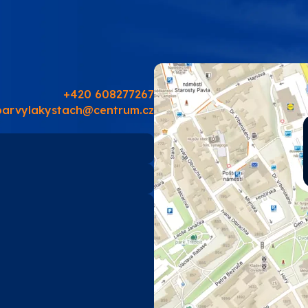
PRO-TECH
TES
SOUDAL
+420 608277267
barvylakystach@centrum.cz
EMA
TIKKURILA
ostatní