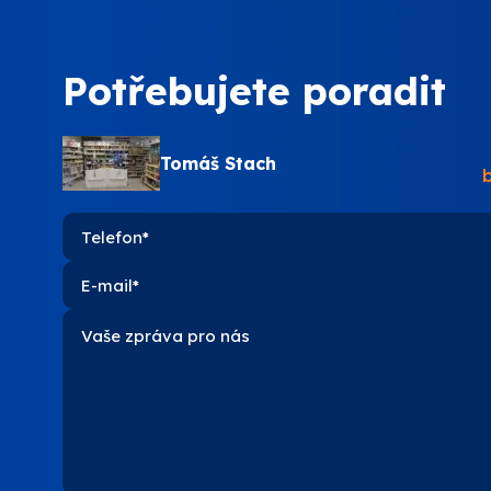
PPG
Potřebujete poradit
SOKRA
Tomáš Stach
STACH
VITON