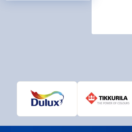
ARDO
BIOPO
DeBee
Druch
HB - L
CHEM
JUB
MAKO 