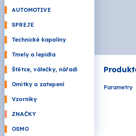
Beton
AUTOMOTIVE
Autola
SPREJE
Kůže a 
Bezbar
Nástři
Technické kapaliny
RAL
Údržba
Sauna
Tmely a lepidla
Plnič
Produkt
Štětce, válečky, nářadí
Žáruv
VÁLEČ
Značk
Omítky a zatepení
Parametry
Mozai
BRUSI
Vzorníky
ZNAČKY
AKZO 
OSMO