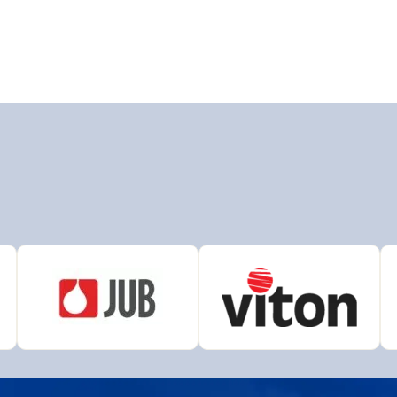
N
AUSTIS
L
Bison
r
Den Braven
ema
DUFA
HENKEL
AK
OLAK
Chempro Peterka
LEVIOR FESTA
COLOR
OSMO