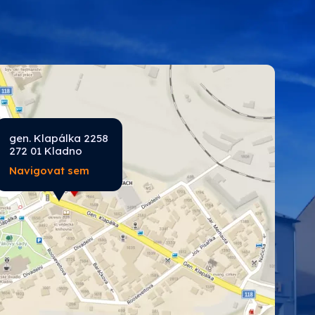
ROKO
SPOKAR
Tikkurila průmysl
gen. Klapálka 2258
272 01 Kladno
Navigovat sem