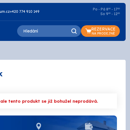
Po - Pá 8
- 17
00
00
um.cz
+420 774 910 149
So 9
- 12
00
00
REZERVACE
NA PRODEJNĚ
k
Lazury a oleje
Základní
le tento produkt se již bohužel neprodává.
Penetrace
Silikátové