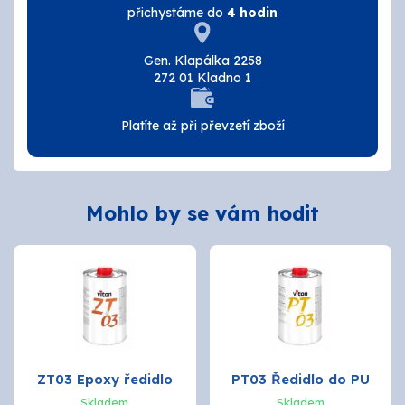
přichystáme do
4 hodin
Tmely a lepidla
Gen. Klapálka 2258
Štětce, válečky, nářadí
272 01 Kladno 1
Omítky a zatepení
Platíte až při převzetí zboží
Vzorníky
ZNAČKY
Mohlo by se vám hodit
OSMO
Kamenná prodejna
Vzorníky
ZT03 Epoxy ředidlo
PT03 Ředidlo do PU
Postupy a návody
Skladem
Skladem