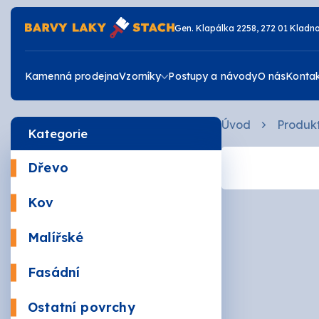
Gen. Klapálka 2258, 272 01 Kladn
Kamenná prodejna
Vzorníky
Postupy a návody
O nás
Konta
Úvod
Produk
Kategorie
Vzorník RAL
Dřevo
Vzorník JUB
Krycí
Kov
Žáruv
Vzorník DULUX
Malířské
Mořidl
Omyva
Fasádní
Vrchní
Akrylá
Ostatní povrchy
Zdravé