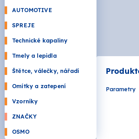
Beton
AUTOMOTIVE
Autola
SPREJE
Kůže a 
Bezbar
Nástři
Technické kapaliny
RAL
Údržba
Sauna
Tmely a lepidla
Plnič
Produkt
Štětce, válečky, nářadí
Žáruv
VÁLEČ
Značk
Omítky a zatepení
Parametry
Mozai
BRUSI
Vzorníky
ZNAČKY
AKZO 
OSMO