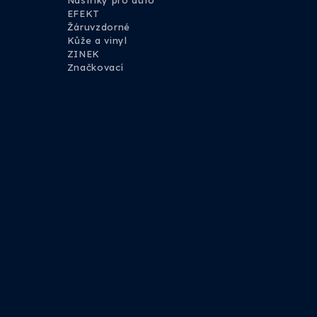
Nástřiky pro auto
EFEKT
Žáruvzdorné
Kůže a vinyl
ZINEK
Značkovací