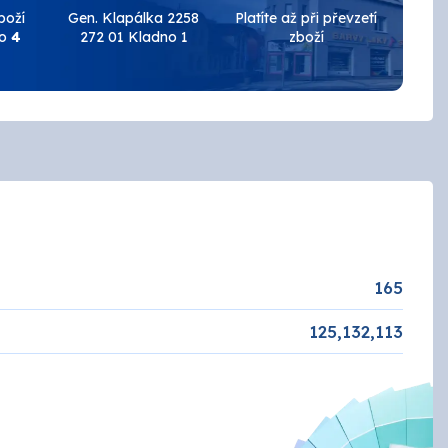
Keramické obklady
boží
Gen. Klapálka 2258
Platíte až při převzetí
do
4
272 01 Kladno 1
zboží
Brusivo
Podlahy
AUTOLAK - Škoda / VW
Tmely a plniče
Základové
Žáruvzdorné
EFEKT
ZINEK
NÁŘADÍ
165
Penetrace
125,132,113
ANZA