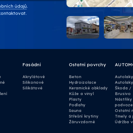
bních údajů
.
kontaktovat.
Fasádní
Ostatní povrchy
AUTOM
é
Akrylátové
Beton
Autolak
rné
Silikonové
Hydroizolace
Autolaky
Silikátové
Keramické obklady
Škoda /
lení
Kůže a vinyl
Brusivo
Plasty
Nástřiky
Podlahy
podvoze
Sauna
Ostatní 
Střešní krytiny
Tmely a 
Žáruvzdorné
Údržba v