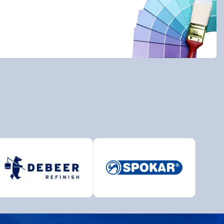
BAL
BRALEP
Detecha
European Aerosols
HET
INCHROMA
Lučební závody
PARAMO