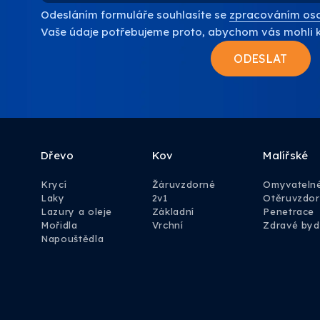
Odesláním formuláře souhlasíte se
zpracováním oso
Vaše údaje potřebujeme proto, abychom vás mohli 
Dřevo
Kov
Malířské
Krycí
Žáruvzdorné
Omyvateln
Laky
2v1
Otěruvzdo
Lazury a oleje
Základní
Penetrace
Mořidla
Vrchní
Zdravé byd
Napouštědla