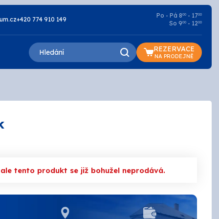
Po - Pá 8
- 17
00
00
um.cz
+420 774 910 149
So 9
- 12
00
00
REZERVACE
NA PRODEJNĚ
k
Lazury a oleje
Základní
le tento produkt se již bohužel neprodává.
Penetrace
Silikátové