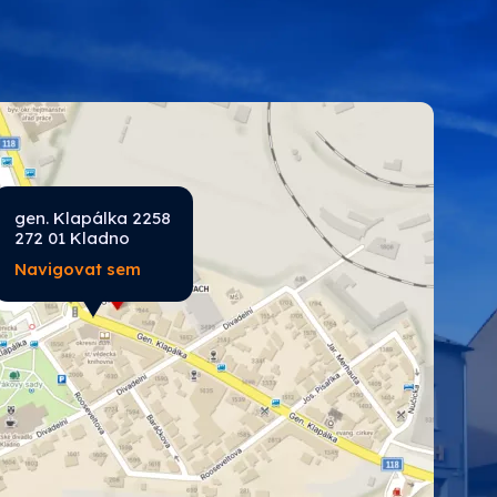
ROKO
SPOKAR
Tikkurila průmysl
gen. Klapálka 2258
272 01 Kladno
Navigovat sem