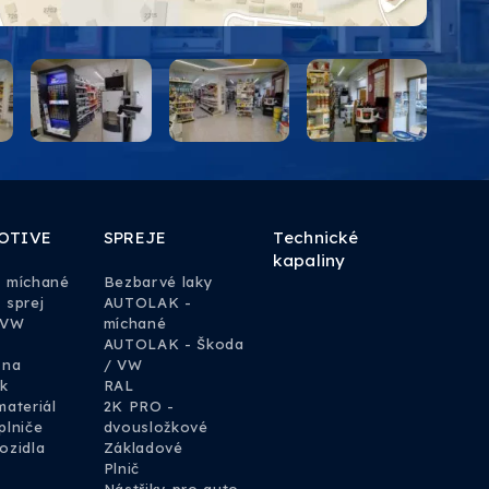
OTIVE
SPREJE
Technické
kapaliny
y míchané
Bezbarvé laky
 sprej
AUTOLAK -
 VW
míchané
AUTOLAK - Škoda
 na
/ VW
k
RAL
materiál
2K PRO -
plniče
dvousložkové
ozidla
Základové
Plnič