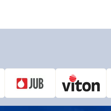
N
AUSTIS
L
Bison
r
Den Braven
ema
DUFA
HENKEL
AK
OLAK
Chempro Peterka
LEVIOR FESTA
COLOR
OSMO