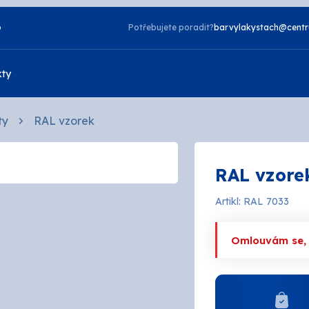
o
Potřebujete poradit?
barvylakystach@centr
kty
ty
RAL vzorek
Vzorník NCS
RAL vzore
Vzorník TIKKURILA
Laky
Artikl: RAL 7033
zdorné
2v1
a
Napouštědla
Omlouvám se, a
telné
Otěruvzdorné
tové
Silikonové
 bydlení