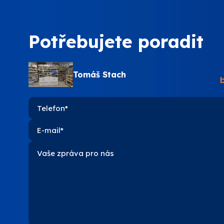
PPG
Potřebujete poradit
SOKRA
Tomáš Stach
STACH
VITON