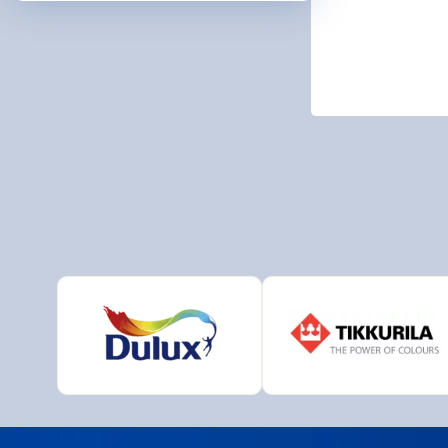
ARDO
BIOPO
DeBee
Druch
HB - L
CHEM
JUB
MAKO 