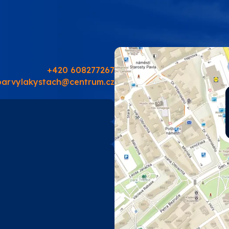
PRO-TECH
TES
SOUDAL
+420 608277267
barvylakystach@centrum.cz
EMA
TIKKURILA
ostatní