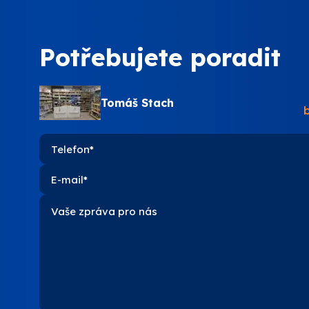
PPG
Potřebujete poradit
SOKRA
Tomáš Stach
STACH
VITON