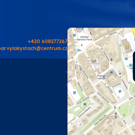
PRO-TECH
TES
SOUDAL
+420 608277267
barvylakystach@centrum.cz
EMA
TIKKURILA
ostatní