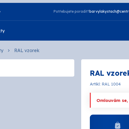
o
Potřebujete poradit?
barvylakystach@centr
kty
ty
RAL vzorek
Vzorník NCS
RAL vzore
Vzorník TIKKURILA
Laky
Artikl: RAL 1004
zdorné
2v1
a
Napouštědla
Omlouvám se, a
telné
Otěruvzdorné
tové
Silikonové
 bydlení