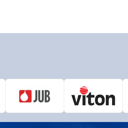
N
AUSTIS
L
Bison
r
Den Braven
ema
DUFA
HENKEL
AK
OLAK
Chempro Peterka
LEVIOR FESTA
COLOR
OSMO