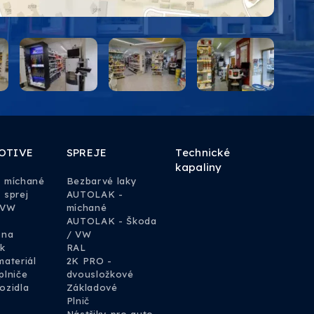
OTIVE
SPREJE
Technické
kapaliny
y míchané
Bezbarvé laky
 sprej
AUTOLAK -
 VW
míchané
AUTOLAK - Škoda
 na
/ VW
k
RAL
materiál
2K PRO -
plniče
dvousložkové
ozidla
Základové
Plnič