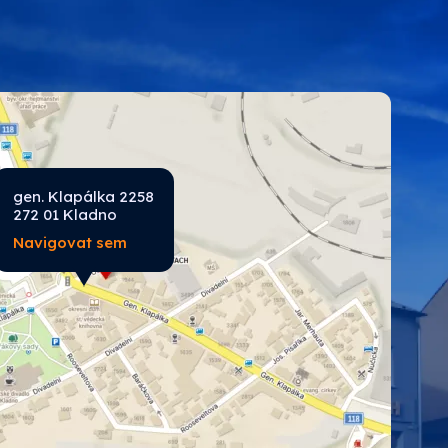
ROKO
SPOKAR
Tikkurila průmysl
gen. Klapálka 2258
272 01 Kladno
Navigovat sem