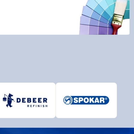
BAL
BRALEP
Detecha
European Aerosols
HET
INCHROMA
Lučební závody
PARAMO