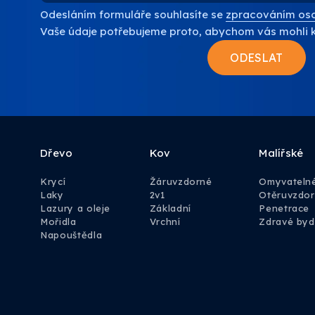
Odesláním formuláře souhlasíte se
zpracováním oso
Vaše údaje potřebujeme proto, abychom vás mohli 
Dřevo
Kov
Malířské
Krycí
Žáruvzdorné
Omyvateln
Laky
2v1
Otěruvzdo
Lazury a oleje
Základní
Penetrace
Mořidla
Vrchní
Zdravé byd
Napouštědla