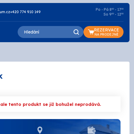
Po - Pá 8
- 17
00
00
um.cz
+420 774 910 149
So 9
- 12
00
00
REZERVACE
NA PRODEJNĚ
k
Lazury a oleje
Základní
le tento produkt se již bohužel neprodává.
Penetrace
Silikátové