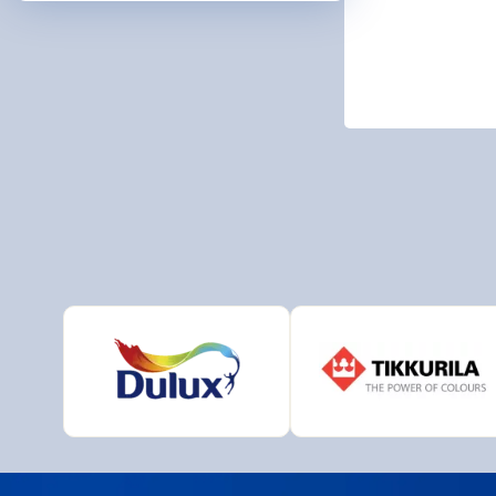
ARDO
BIOPO
DeBee
Druch
HB - L
CHEM
JUB
MAKO 