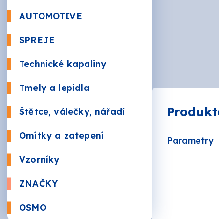
Beton
AUTOMOTIVE
Autola
SPREJE
Kůže a 
Bezbar
Nástři
Technické kapaliny
RAL
Údržba
Sauna
Tmely a lepidla
Plnič
Produkt
Štětce, válečky, nářadí
Žáruv
VÁLEČ
Značk
Omítky a zatepení
Parametry
Mozai
BRUSI
Vzorníky
ZNAČKY
AKZO 
OSMO