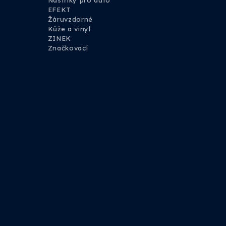
Nástřiky pro auto
EFEKT
Žáruvzdorné
Kůže a vinyl
ZINEK
Značkovací