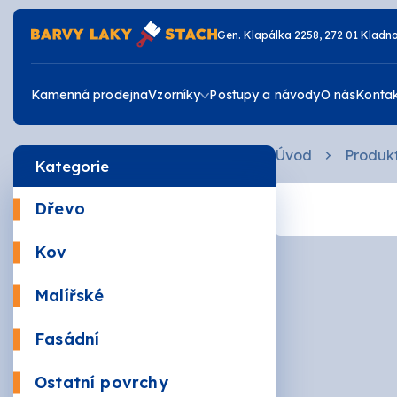
Gen. Klapálka 2258, 272 01 Kladn
Kamenná prodejna
Vzorníky
Postupy a návody
O nás
Konta
Úvod
Produk
Kategorie
Vzorník RAL
Dřevo
Vzorník JUB
Krycí
Kov
Žáruv
Vzorník DULUX
Malířské
Mořidl
Omyva
Fasádní
Vrchní
Akrylá
Ostatní povrchy
Zdravé