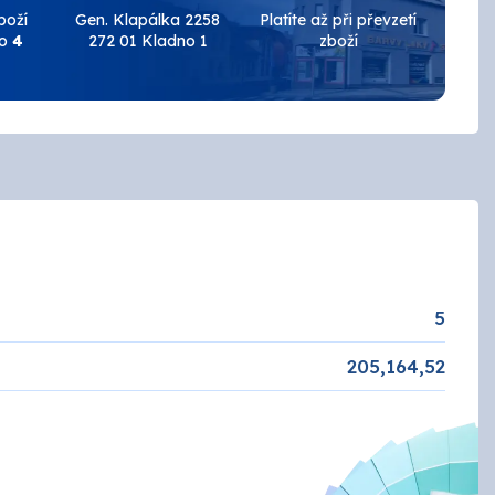
Keramické obklady
boží
Gen. Klapálka 2258
Platíte až při převzetí
do
4
272 01 Kladno 1
zboží
Brusivo
Podlahy
AUTOLAK - Škoda / VW
Tmely a plniče
Základové
Žáruvzdorné
EFEKT
ZINEK
NÁŘADÍ
5
Penetrace
205,164,52
ANZA