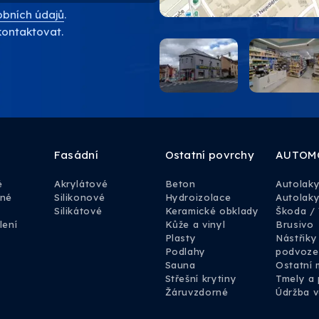
bních údajů
.
kontaktovat.
Fasádní
Ostatní povrchy
AUTOM
é
Akrylátové
Beton
Autolak
rné
Silikonové
Hydroizolace
Autolaky
Silikátové
Keramické obklady
Škoda /
lení
Kůže a vinyl
Brusivo
Plasty
Nástřiky
Podlahy
podvoze
Sauna
Ostatní 
Střešní krytiny
Tmely a 
Žáruvzdorné
Údržba v