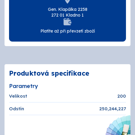
Tmely a lepidla
Gen. Klapálka 2258
272 01 Kladno 1
Štětce, válečky, nářadí
Platíte až při převzetí zboží
Omítky a zatepení
Vzorníky
ZNAČKY
Produktová specifikace
OSMO
Parametry
Velikost
200
Kamenná prodejna
Odstín
250,244,227
Vzorníky
Postupy a návody