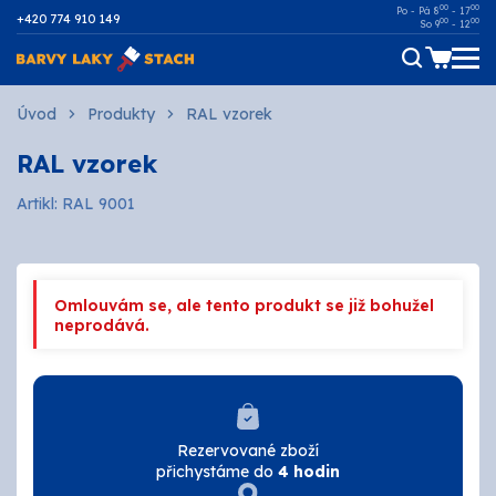
00
00
Po - Pá 8
- 17
+420 774 910 149
00
00
So 9
- 12
Dřevo
Úvod
Produkty
RAL vzorek
RAL vzorek
Kov
Artikl: RAL 9001
Malířské
Fasádní
Omlouvám se, ale tento produkt se již bohužel
Ostatní povrchy
neprodává.
AUTOMOTIVE
SPREJE
Rezervované zboží
přichystáme do
4 hodin
Technické kapaliny