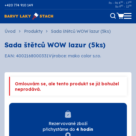
00
00
Po - Pá 8
- 17
+420 774 910 149
00
00
So 9
- 12
Dřevo
Úvod
Produkty
Sada štětců WOW lazur (5ks)
Sada štětců WOW lazur (5ks)
Kov
EAN: 4002168000331
Výrobce: mako color s.r.o.
Malířské
Fasádní
Omlouvám se, ale tento produkt se již bohužel
Ostatní povrchy
neprodává.
AUTOMOTIVE
SPREJE
Rezervované zboží
přichystáme do
4 hodin
Technické kapaliny