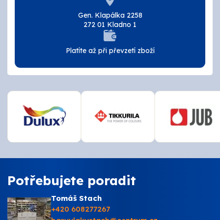
Tmely a lepidla
Gen. Klapálka 2258
272 01 Kladno 1
Štětce, válečky, nářadí
Platíte až při převzetí zboží
Omítky a zatepení
Vzorníky
ZNAČKY
OSMO
Kamenná prodejna
Potřebujete poradit
Vzorníky
Tomáš Stach
+420 608277267
Postupy a návody