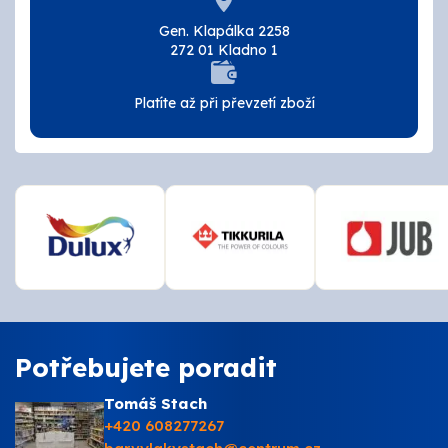
Tmely a lepidla
Gen. Klapálka 2258
272 01 Kladno 1
Štětce, válečky, nářadí
Platíte až při převzetí zboží
Omítky a zatepení
Vzorníky
ZNAČKY
OSMO
Kamenná prodejna
Potřebujete poradit
Vzorníky
Tomáš Stach
+420 608277267
Postupy a návody