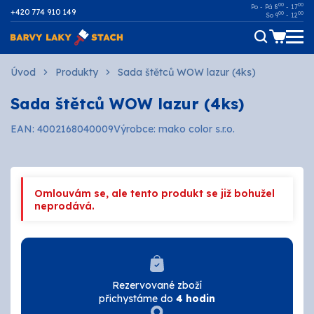
00
00
Po - Pá 8
- 17
+420 774 910 149
00
00
So 9
- 12
Dřevo
Úvod
Produkty
Sada štětců WOW lazur (4ks)
Sada štětců WOW lazur (4ks)
Kov
EAN: 4002168040009
Výrobce: mako color s.r.o.
Malířské
Fasádní
Omlouvám se, ale tento produkt se již bohužel
Ostatní povrchy
neprodává.
AUTOMOTIVE
SPREJE
Rezervované zboží
přichystáme do
4 hodin
Technické kapaliny