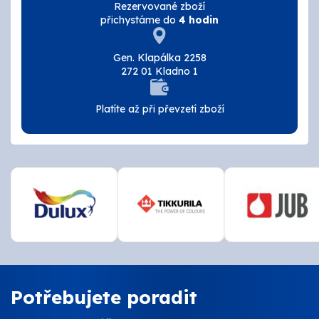
Rezervované zboží
Tmely a lepidla
přichystáme do
4 hodin
Štětce, válečky, nářadí
Gen. Klapálka 2258
272 01 Kladno 1
Omítky a zatepení
Platíte až při převzetí zboží
Vzorníky
ZNAČKY
OSMO
Kamenná prodejna
Vzorníky
Potřebujete poradit
Postupy a návody