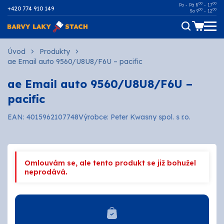
00
00
Po - Pá 8
- 17
+420 774 910 149
00
00
So 9
- 12
Dřevo
Úvod
Produkty
ae Email auto 9560/U8U8/F6U – pacific
Kov
ae Email auto 9560/U8U8/F6U –
pacific
Malířské
EAN: 4015962107748
Výrobce: Peter Kwasny spol. s r.o.
Fasádní
Ostatní povrchy
Omlouvám se, ale tento produkt se již bohužel
AUTOMOTIVE
neprodává.
SPREJE
Technické kapaliny