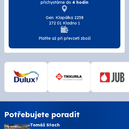
přichystáme do
4 hodin
Tmely a lepidla
Gen. Klapálka 2258
Štětce, válečky, nářadí
272 01 Kladno 1
Omítky a zatepení
Platíte až při převzetí zboží
Vzorníky
ZNAČKY
OSMO
Kamenná prodejna
Vzorníky
Potřebujete poradit
Postupy a návody
Tomáš Stach