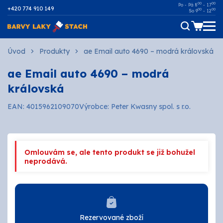
00
00
Po - Pá 8
- 17
+420 774 910 149
00
00
So 9
- 12
Dřevo
Úvod
Produkty
ae Email auto 4690 – modrá královská
ae Email auto 4690 – modrá
Kov
královská
Malířské
EAN: 4015962109070
Výrobce: Peter Kwasny spol. s r.o.
Fasádní
Ostatní povrchy
Omlouvám se, ale tento produkt se již bohužel
neprodává.
AUTOMOTIVE
SPREJE
Technické kapaliny
Rezervované zboží