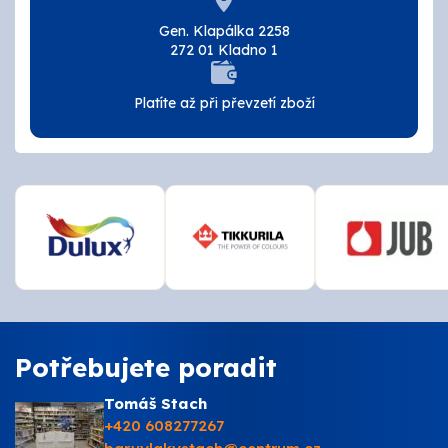
Tmely a lepidla
Gen. Klapálka 2258
272 01 Kladno 1
Štětce, válečky, nářadí
Platíte až při převzetí zboží
Omítky a zatepení
Vzorníky
ZNAČKY
OSMO
Kamenná prodejna
Potřebujete poradit
Vzorníky
Tomáš Stach
+420 608277267
Postupy a návody