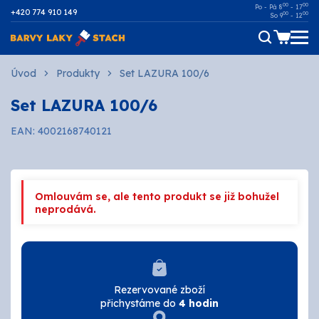
00
00
Po - Pá 8
- 17
+420 774 910 149
00
00
So 9
- 12
Dřevo
Úvod
Produkty
Set LAZURA 100/6
Set LAZURA 100/6
Kov
EAN: 4002168740121
Malířské
Fasádní
Omlouvám se, ale tento produkt se již bohužel
Ostatní povrchy
neprodává.
AUTOMOTIVE
SPREJE
Rezervované zboží
přichystáme do
4 hodin
Technické kapaliny