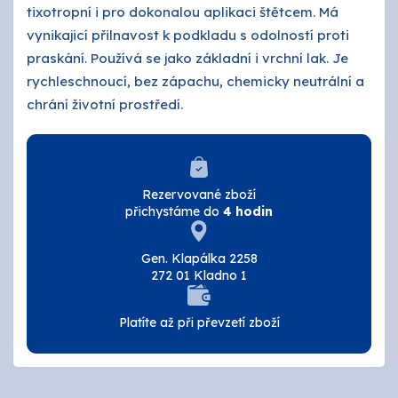
tixotropní i pro dokonalou aplikaci štětcem. Má
O nás
vynikajicí přilnavost k podkladu s odolností proti
Kontakty
praskání. Používá se jako základní i vrchní lak. Je
rychleschnoucí, bez zápachu, chemicky neutrální a
chrání životní prostředí.
Rezervované zboží
přichystáme do
4 hodin
Gen. Klapálka 2258
272 01 Kladno 1
Platíte až při převzetí zboží