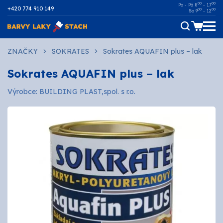
00
00
Po - Pá 8
- 17
+420 774 910 149
00
00
So 9
- 12
Dřevo
ZNAČKY
SOKRATES
Sokrates AQUAFIN plus – lak
Sokrates AQUAFIN plus – lak
Kov
Výrobce: BUILDING PLAST,spol. s r.o.
Malířské
Fasádní
Ostatní povrchy
AUTOMOTIVE
SPREJE
Technické kapaliny