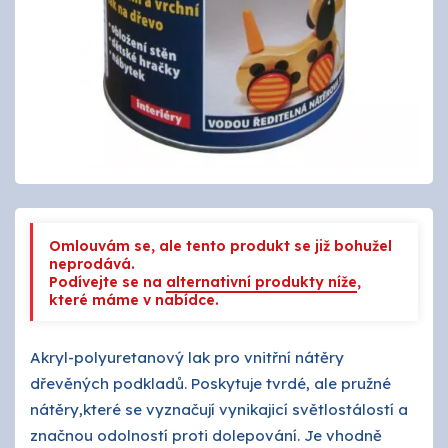
Tmely a lepidla
Štětce, válečky, nářadí
Omítky a zatepení
Vzorníky
ZNAČKY
Omlouvám se, ale tento produkt se již bohužel
OSMO
neprodává.
Podívejte se na
alternativní produkty níže
,
které máme v nabídce.
Kamenná prodejna
Akryl-polyuretanový lak pro vnitřní nátěry
Vzorníky
dřevěných podkladů. Poskytuje tvrdé, ale pružné
nátěry,které se vyznačují vynikajicí světlostálostí a
Postupy a návody
značnou odolností proti dolepování. Je vhodně